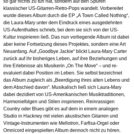
so gar nichts zu tun hat, sondern auf den Spuren
klassischer US-Gitarren-Retro-Pops wandelt. Vorbereitet
wurde dieses Album durch die EP „A Town Called Nothing“,
die Laura-Mary unter dem Eindruck eines ausgedehnten
US-Aufenthaltes schrieb, bei dem sie sich von der US-
Kultur inspirieren ließ. Das nun vorliegende Album ist dabei
aber keine Fortsetzung dieses Projektes, sondern eine Art
Neuanfang. Auf „Goodbye Jackie“ blickt Laura-Mary Carter
zurück auf ihr bisheriges Leben, auf ihre Beziehungen und
ihre Erlebnisse als Musikerin „On The Move“ – und re-
evaluiert dabei Position im Leben. Sie selbst bezeichnet
das Album zugleich als „Beerdigung ihres alten Lebens und
dem Abschied davon“. Musikalisch ließ sich Laura-Mary
dabei dezidiert von US-Amerikanischen Musiktraditionen,
Harmoniefolgen und Stilen inspirieren. Reinrassigen
Country oder Blues gibt es auf dem in einem analogen
Studio in Hackney mit vielen akustischen Gitarren und
Vintage-Instrumenten wie Mellotron, Farfisa-Orgel oder
Omnicord eingespielten Album dennoch nicht zu hören.