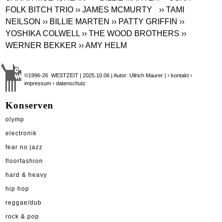
FOLK BITCH TRIO
›› JAMES MCMURTY
›› TAMI
NEILSON
›› BILLIE MARTEN
›› PATTY GRIFFIN
››
YOSHIKA COLWELL
›› THE WOOD BROTHERS
››
WERNER BEKKER
›› AMY HELM
©1996-26 WESTZEIT | 2025.10.06 | Autor: Ullrich Maurer |
› kontakt
›
impressum
› datenschutz
Konserven
olymp
electronik
fear no jazz
floorfashion
hard & heavy
hip hop
reggae/dub
rock & pop