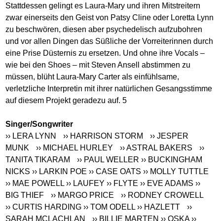
Stattdessen gelingt es Laura-Mary und ihren Mitstreitern
zwar einerseits den Geist von Patsy Cline oder Loretta Lynn
zu beschwören, diesen aber psychedelisch aufzubohren
und vor allen Dingen das Süßliche der Vorreiterinnen durch
eine Prise Düsternis zu ersetzen. Und ohne ihre Vocals –
wie bei den Shoes – mit Steven Ansell abstimmen zu
müssen, blüht Laura-Mary Carter als einfühlsame,
verletzliche Interpretin mit ihrer natürlichen Gesangsstimme
auf diesem Projekt geradezu auf. 5
Singer/Songwriter
›› LERA LYNN
›› HARRISON STORM
›› JESPER
MUNK
›› MICHAEL HURLEY
›› ASTRAL BAKERS
››
TANITA TIKARAM
›› PAUL WELLER
›› BUCKINGHAM
NICKS
›› LARKIN POE
›› CASE OATS
›› MOLLY TUTTLE
›› MAE POWELL
›› LAUFEY
›› FLYTE
›› EVE ADAMS
››
BIG THIEF
›› MARGO PRICE
›› RODNEY CROWELL
›› CURTIS HARDING
›› TOM ODELL
›› HAZLETT
››
SARAH MCLACHLAN
›› BILLIE MARTEN
›› OSKA
››