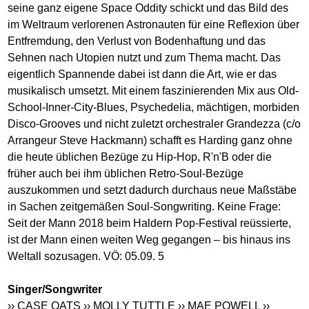
seine ganz eigene Space Oddity schickt und das Bild des
im Weltraum verlorenen Astronauten für eine Reflexion über
Entfremdung, den Verlust von Bodenhaftung und das
Sehnen nach Utopien nutzt und zum Thema macht. Das
eigentlich Spannende dabei ist dann die Art, wie er das
musikalisch umsetzt. Mit einem faszinierenden Mix aus Old-
School-Inner-City-Blues, Psychedelia, mächtigen, morbiden
Disco-Grooves und nicht zuletzt orchestraler Grandezza (c/o
Arrangeur Steve Hackmann) schafft es Harding ganz ohne
die heute üblichen Bezüge zu Hip-Hop, R'n'B oder die
früher auch bei ihm üblichen Retro-Soul-Bezüge
auszukommen und setzt dadurch durchaus neue Maßstäbe
in Sachen zeitgemäßen Soul-Songwriting. Keine Frage:
Seit der Mann 2018 beim Haldern Pop-Festival reüssierte,
ist der Mann einen weiten Weg gegangen – bis hinaus ins
Weltall sozusagen. VÖ: 05.09. 5
Singer/Songwriter
›› CASE OATS
›› MOLLY TUTTLE
›› MAE POWELL
››