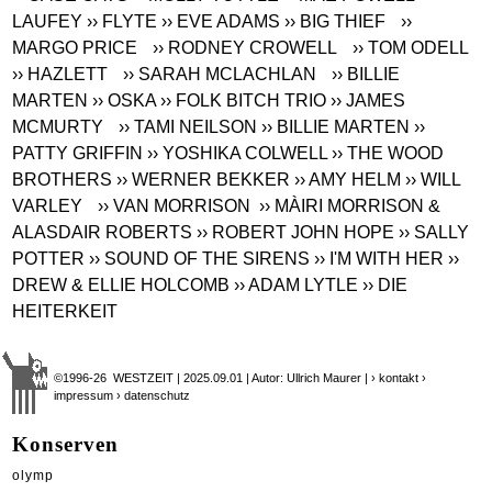
LAUFEY
›› FLYTE
›› EVE ADAMS
›› BIG THIEF
››
MARGO PRICE
›› RODNEY CROWELL
›› TOM ODELL
›› HAZLETT
›› SARAH MCLACHLAN
›› BILLIE
MARTEN
›› OSKA
›› FOLK BITCH TRIO
›› JAMES
MCMURTY
›› TAMI NEILSON
›› BILLIE MARTEN
››
PATTY GRIFFIN
›› YOSHIKA COLWELL
›› THE WOOD
BROTHERS
›› WERNER BEKKER
›› AMY HELM
›› WILL
VARLEY
›› VAN MORRISON
›› MÀIRI MORRISON &
ALASDAIR ROBERTS
›› ROBERT JOHN HOPE
›› SALLY
POTTER
›› SOUND OF THE SIRENS
›› I'M WITH HER
››
DREW & ELLIE HOLCOMB
›› ADAM LYTLE
›› DIE
HEITERKEIT
©1996-26 WESTZEIT | 2025.09.01 | Autor: Ullrich Maurer |
› kontakt
›
impressum
› datenschutz
Konserven
olymp