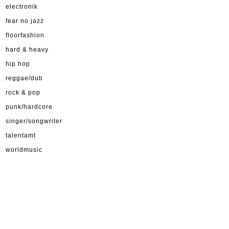
electronik
fear no jazz
floorfashion
hard & heavy
hip hop
reggae/dub
rock & pop
punk/hardcore
singer/songwriter
talentamt
worldmusic