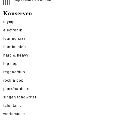
Konserven
olymp
electronik
fear no jazz
floorfashion
hard & heavy
hip hop
reggae/dub
rock & pop
punk/hardcore
singer/songwriter
talentamt
worldmusic