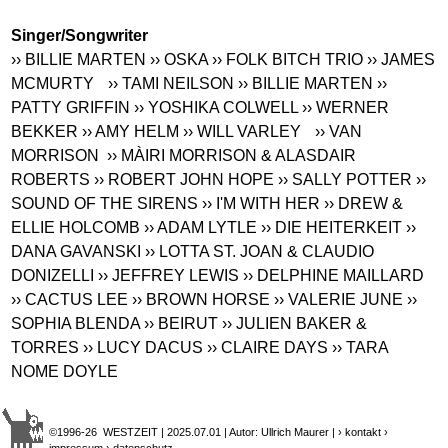
Singer/Songwriter
›› BILLIE MARTEN
›› OSKA
›› FOLK BITCH TRIO
›› JAMES
MCMURTY
›› TAMI NEILSON
›› BILLIE MARTEN
››
PATTY GRIFFIN
›› YOSHIKA COLWELL
›› WERNER
BEKKER
›› AMY HELM
›› WILL VARLEY
›› VAN
MORRISON
›› MÀIRI MORRISON & ALASDAIR
ROBERTS
›› ROBERT JOHN HOPE
›› SALLY POTTER
››
SOUND OF THE SIRENS
›› I'M WITH HER
›› DREW &
ELLIE HOLCOMB
›› ADAM LYTLE
›› DIE HEITERKEIT
››
DANA GAVANSKI
›› LOTTA ST. JOAN & CLAUDIO
DONIZELLI
›› JEFFREY LEWIS
›› DELPHINE MAILLARD
›› CACTUS LEE
›› BROWN HORSE
›› VALERIE JUNE
››
SOPHIA BLENDA
›› BEIRUT
›› JULIEN BAKER &
TORRES
›› LUCY DACUS
›› CLAIRE DAYS
›› TARA
NOME DOYLE
©1996-26 WESTZEIT | 2025.07.01 | Autor: Ullrich Maurer |
› kontakt
›
impressum
› datenschutz