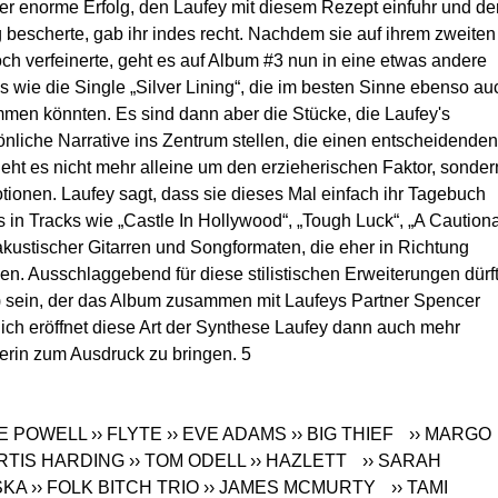
er enorme Erfolg, den Laufey mit diesem Rezept einfuhr und de
bescherte, gab ihr indes recht. Nachdem sie auf ihrem zweiten
h verfeinerte, geht es auf Album #3 nun in eine etwas andere
 wie die Single „Silver Lining“, die im besten Sinne ebenso au
men könnten. Es sind dann aber die Stücke, die Laufey's
önliche Narrative ins Zentrum stellen, die einen entscheidenden
geht es nicht mehr alleine um den erzieherischen Faktor, sonder
ionen. Laufey sagt, dass sie dieses Mal einfach ihr Tagebuch
s in Tracks wie „Castle In Hollywood“, „Tough Luck“, „A Caution
akustischer Gitarren und Songformaten, die eher in Richtung
n. Ausschlaggebend für diese stilistischen Erweiterungen dürf
 sein, der das Album zusammen mit Laufeys Partner Spencer
tlich eröffnet diese Art der Synthese Laufey dann auch mehr
iterin zum Ausdruck zu bringen. 5
AE POWELL
›› FLYTE
›› EVE ADAMS
›› BIG THIEF
›› MARGO
URTIS HARDING
›› TOM ODELL
›› HAZLETT
›› SARAH
SKA
›› FOLK BITCH TRIO
›› JAMES MCMURTY
›› TAMI