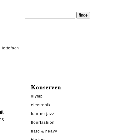
lottofoon
Konserven
olymp
electronik
it
fear no jazz
es
floorfashion
hard & heavy