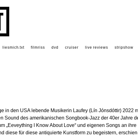
liesmich.txt
filmriss
dvd
cruiser
live reviews
stripshow
ge in den USA lebende Musikerin Laufey (Lín Jónsdóttir) 2022 m
den Sound des amerikanischen Songbook-Jazz der 40er Jahre d
bum „Eeveything I Know About Love“ und eigenen Songs an ihre
 diese für diese antiquierte Kunstform zu begeistern, erschien