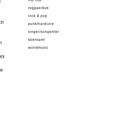
hip hop
r
reggae/dub
rock & pop
ch
punk/hardcore
singer/songwriter
talentamt
n
worldmusic
ary
te