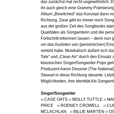
das zunächst mal recht ungewöhnlich. D
ihr auch gleich eine Grammy Prämierung 
Album „Bewitched“ das Konzept dann noc
Richtung. Zwar gibt es immer noch Songs
aus der großen Zeit des Songbooks stam
Qualitäten als Songwriterin und die pers
Fortschritt erkennen lassen – denn nun 
um das Ausloten von (persönlichen) Emot
vertont habe. Musikalisch äußert sich da
Tale“ und „Clean Air“ durch den Einsatz 
klassischen Singer/Songwriter Pops gehe
Produzent Aaron Dessner (The National)
Stewart in diese Richtung steuerte. Letz
Möglichkeiten, ihre Identität Als Songwr
Singer/Songwriter
›› CASE OATS
›› MOLLY TUTTLE
›› M
PRICE
›› RODNEY CROWELL
›› C
MCLACHLAN
›› BILLIE MARTEN
›› O