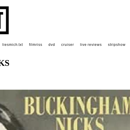
liesmich.txt
filmriss
dvd
cruiser
live reviews
stripshow
KS