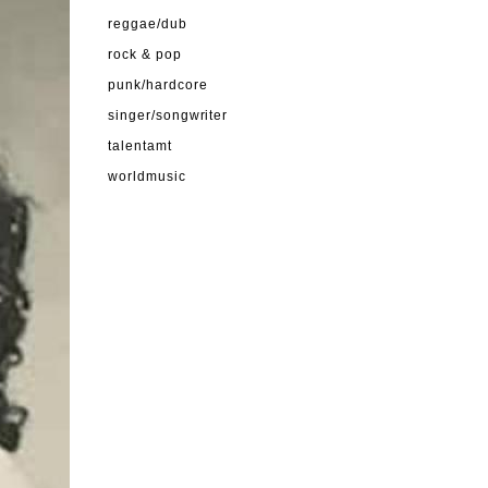
reggae/dub
rock & pop
punk/hardcore
singer/songwriter
talentamt
worldmusic