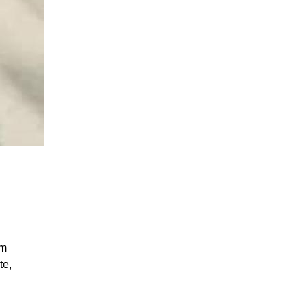
hm
te,