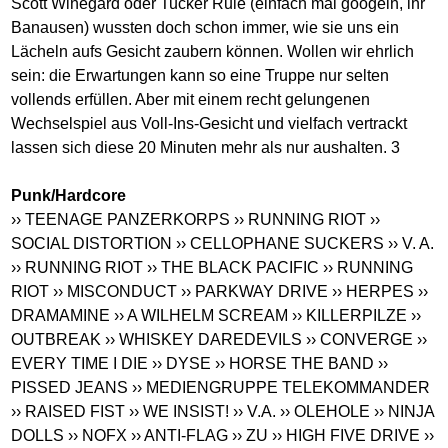
Scott Winegard oder Tucker Rule (einfach mal googeln, ihr
Banausen) wussten doch schon immer, wie sie uns ein
Lächeln aufs Gesicht zaubern können. Wollen wir ehrlich
sein: die Erwartungen kann so eine Truppe nur selten
vollends erfüllen. Aber mit einem recht gelungenen
Wechselspiel aus Voll-Ins-Gesicht und vielfach vertrackt
lassen sich diese 20 Minuten mehr als nur aushalten. 3
Punk/Hardcore
›› TEENAGE PANZERKORPS
›› RUNNING RIOT
››
SOCIAL DISTORTION
›› CELLOPHANE SUCKERS
›› V. A.
›› RUNNING RIOT
›› THE BLACK PACIFIC
›› RUNNING
RIOT
›› MISCONDUCT
›› PARKWAY DRIVE
›› HERPES
››
DRAMAMINE
›› A WILHELM SCREAM
›› KILLERPILZE
››
OUTBREAK
›› WHISKEY DAREDEVILS
›› CONVERGE
››
EVERY TIME I DIE
›› DYSE
›› HORSE THE BAND
››
PISSED JEANS
›› MEDIENGRUPPE TELEKOMMANDER
›› RAISED FIST
›› WE INSIST!
›› V.A.
›› OLEHOLE
›› NINJA
DOLLS
›› NOFX
›› ANTI-FLAG
›› ZU
›› HIGH FIVE DRIVE
››