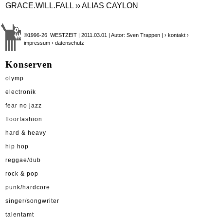
GRACE.WILL.FALL
›› ALIAS CAYLON
©1996-26 WESTZEIT | 2011.03.01 | Autor: Sven Trappen |
› kontakt
›
impressum
› datenschutz
Konserven
olymp
electronik
fear no jazz
floorfashion
hard & heavy
hip hop
reggae/dub
rock & pop
punk/hardcore
singer/songwriter
talentamt