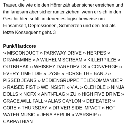
Trauer, die wie die den Hörer zäh aber sicher erreichen und
ihn langsam aber sicher runter ziehen, wenn er sich in den
Geschichten suhlt, in denen es logischerweise um
Einsamkeit, Depressionen, Schmerzen und den Tod als
letzte Konsequenz geht. 3
Punk/Hardcore
›› MISCONDUCT
›› PARKWAY DRIVE
›› HERPES
››
DRAMAMINE
›› A WILHELM SCREAM
›› KILLERPILZE
››
OUTBREAK
›› WHISKEY DAREDEVILS
›› CONVERGE
››
EVERY TIME I DIE
›› DYSE
›› HORSE THE BAND
››
PISSED JEANS
›› MEDIENGRUPPE TELEKOMMANDER
›› RAISED FIST
›› WE INSIST!
›› V.A.
›› OLEHOLE
›› NINJA
DOLLS
›› NOFX
›› ANTI-FLAG
›› ZU
›› HIGH FIVE DRIVE
››
GRACE.WILL.FALL
›› ALIAS CAYLON
›› DEFEATER
››
GORE
›› THURSDAY
›› DRIVER SIDE IMPACT
›› HOT
WATER MUSIC
›› JENA BERLIN
›› WARSHIP
››
CARPATHIAN