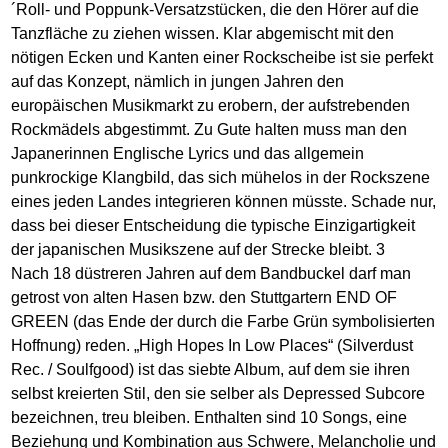
´Roll- und Poppunk-Versatzstücken, die den Hörer auf die
Tanzfläche zu ziehen wissen. Klar abgemischt mit den
nötigen Ecken und Kanten einer Rockscheibe ist sie perfekt
auf das Konzept, nämlich in jungen Jahren den
europäischen Musikmarkt zu erobern, der aufstrebenden
Rockmädels abgestimmt. Zu Gute halten muss man den
Japanerinnen Englische Lyrics und das allgemein
punkrockige Klangbild, das sich mühelos in der Rockszene
eines jeden Landes integrieren können müsste. Schade nur,
dass bei dieser Entscheidung die typische Einzigartigkeit
der japanischen Musikszene auf der Strecke bleibt. 3
Nach 18 düstreren Jahren auf dem Bandbuckel darf man
getrost von alten Hasen bzw. den Stuttgartern END OF
GREEN (das Ende der durch die Farbe Grün symbolisierten
Hoffnung) reden. „High Hopes In Low Places“ (Silverdust
Rec. / Soulfgood) ist das siebte Album, auf dem sie ihren
selbst kreierten Stil, den sie selber als Depressed Subcore
bezeichnen, treu bleiben. Enthalten sind 10 Songs, eine
Beziehung und Kombination aus Schwere, Melancholie und