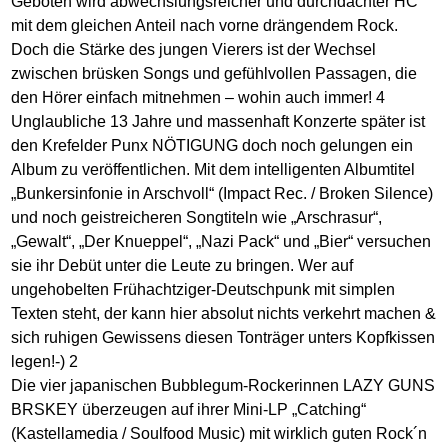
Geboten wird abwechslungsreicher und durchdachter HC
mit dem gleichen Anteil nach vorne drängendem Rock.
Doch die Stärke des jungen Vierers ist der Wechsel
zwischen brüsken Songs und gefühlvollen Passagen, die
den Hörer einfach mitnehmen – wohin auch immer! 4
Unglaubliche 13 Jahre und massenhaft Konzerte später ist
den Krefelder Punx NÖTIGUNG doch noch gelungen ein
Album zu veröffentlichen. Mit dem intelligenten Albumtitel
„Bunkersinfonie in Arschvoll“ (Impact Rec. / Broken Silence)
und noch geistreicheren Songtiteln wie „Arschrasur“,
„Gewalt“, „Der Knueppel“, „Nazi Pack“ und „Bier“ versuchen
sie ihr Debüt unter die Leute zu bringen. Wer auf
ungehobelten Frühachtziger-Deutschpunk mit simplen
Texten steht, der kann hier absolut nichts verkehrt machen &
sich ruhigen Gewissens diesen Tonträger unters Kopfkissen
legen!-) 2
Die vier japanischen Bubblegum-Rockerinnen LAZY GUNS
BRSKEY überzeugen auf ihrer Mini-LP „Catching“
(Kastellamedia / Soulfood Music) mit wirklich guten Rock´n