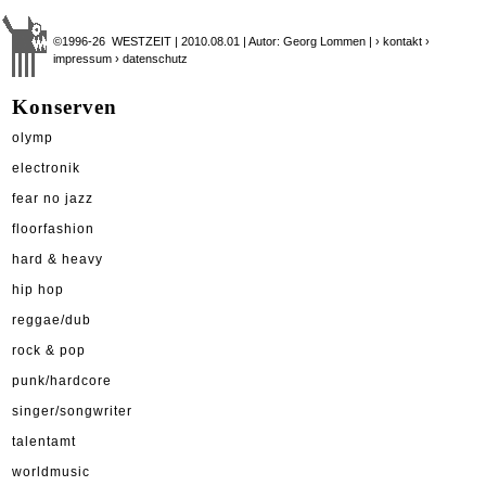
©1996-26 WESTZEIT | 2010.08.01 | Autor: Georg Lommen |
› kontakt
›
impressum
› datenschutz
Konserven
olymp
electronik
fear no jazz
floorfashion
hard & heavy
hip hop
reggae/dub
rock & pop
punk/hardcore
singer/songwriter
talentamt
worldmusic