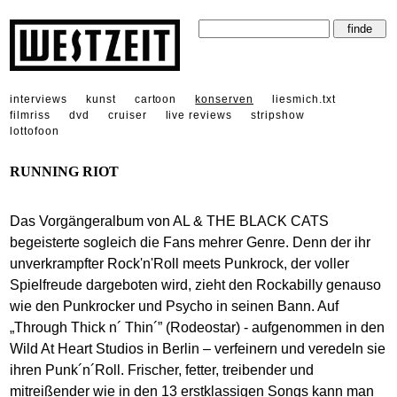
interviews
kunst
cartoon
konserven
liesmich.txt
filmriss
dvd
cruiser
live reviews
stripshow
lottofoon
RUNNING RIOT
Das Vorgängeralbum von AL & THE BLACK CATS
begeisterte sogleich die Fans mehrer Genre. Denn der ihr
unverkrampfter Rock'n'Roll meets Punkrock, der voller
Spielfreude dargeboten wird, zieht den Rockabilly genauso
wie den Punkrocker und Psycho in seinen Bann. Auf
„Through Thick n´ Thin´” (Rodeostar) - aufgenommen in den
Wild At Heart Studios in Berlin – verfeinern und veredeln sie
ihren Punk´n´Roll. Frischer, fetter, treibender und
mitreißender wie in den 13 erstklassigen Songs kann man