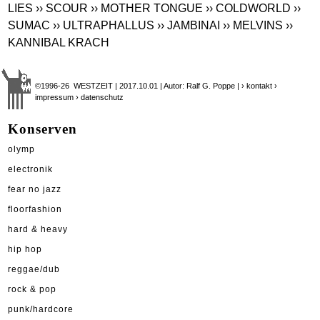
LIES
›› SCOUR
›› MOTHER TONGUE
›› COLDWORLD
››
SUMAC
›› ULTRAPHALLUS
›› JAMBINAI
›› MELVINS
››
KANNIBAL KRACH
©1996-26 WESTZEIT | 2017.10.01 | Autor: Ralf G. Poppe |
› kontakt
›
impressum
› datenschutz
Konserven
olymp
electronik
fear no jazz
floorfashion
hard & heavy
hip hop
reggae/dub
rock & pop
punk/hardcore