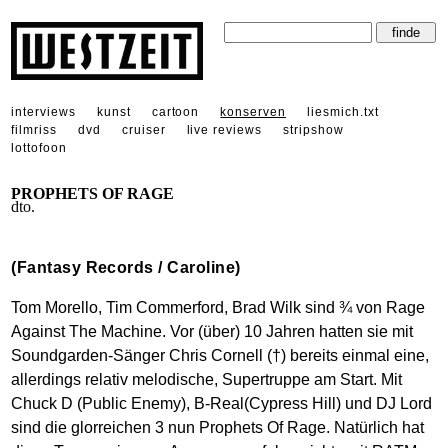
interviews
kunst
cartoon
konserven
liesmich.txt
filmriss
dvd
cruiser
live reviews
stripshow
lottofoon
PROPHETS OF RAGE
dto.
(Fantasy Records / Caroline)
Tom Morello, Tim Commerford, Brad Wilk sind ¾ von Rage
Against The Machine. Vor (über) 10 Jahren hatten sie mit
Soundgarden-Sänger Chris Cornell (†) bereits einmal eine,
allerdings relativ melodische, Supertruppe am Start. Mit
Chuck D (Public Enemy), B-Real(Cypress Hill) und DJ Lord
sind die glorreichen 3 nun Prophets Of Rage. Natürlich hat