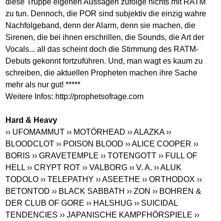
diese Truppe eigenen Aussagen zufolge nichts mit RATM
zu tun. Dennoch, die POR sind subjektiv die einzig wahre
Nachfolgeband, denn der Alarm, denn sie machen, die
Sirenen, die bei ihnen erschrillen, die Sounds, die Art der
Vocals... all das scheint doch die Stimmung des RATM-
Debuts gekonnt fortzuführen. Und, man wagt es kaum zu
schreiben, die aktuellen Propheten machen ihre Sache
mehr als nur gut! *****
Weitere Infos:
http://prophetsofrage.com
Hard & Heavy
›› UFOMAMMUT
›› MOTÖRHEAD
›› ALAZKA
››
BLOODCLOT
›› POISON BLOOD
›› ALICE COOPER
››
BORIS
›› GRAVETEMPLE
›› TOTENGOTT
›› FULL OF
HELL
›› CRYPT ROT
›› VALBORG
›› V. A.
›› ALUK
TODOLO
›› TELEPATHY
›› ASEETHE
›› ORTHODOX
››
BETONTOD
›› BLACK SABBATH
›› ZON
›› BOHREN &
DER CLUB OF GORE
›› HALSHUG
›› SUICIDAL
TENDENCIES
›› JAPANISCHE KAMPFHÖRSPIELE
››