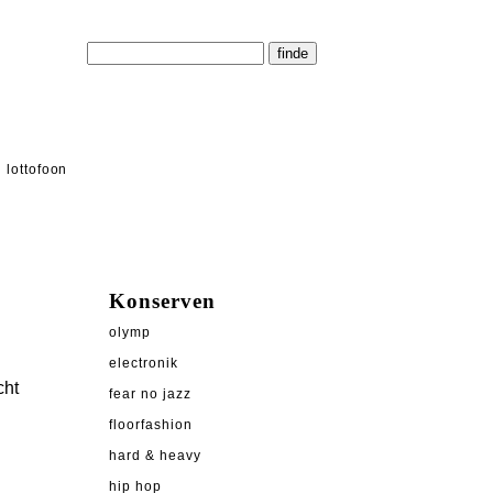
lottofoon
Konserven
olymp
electronik
cht
fear no jazz
floorfashion
hard & heavy
hip hop