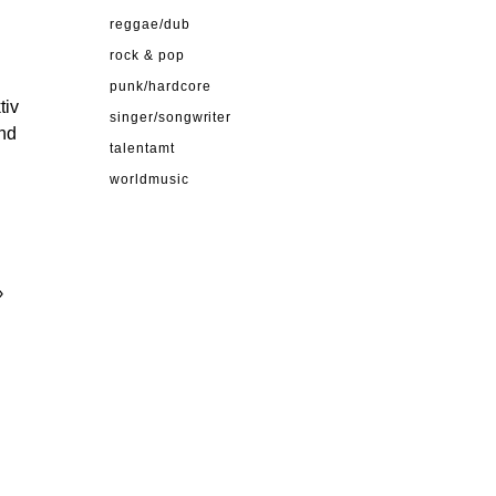
reggae/dub
rock & pop
punk/hardcore
tiv
singer/songwriter
nd
talentamt
worldmusic
›