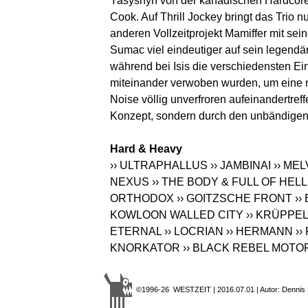
Yasyshyn von der kanadischen Hardcoreb
Cook. Auf Thrill Jockey bringt das Trio
anderen Vollzeitprojekt Mamiffer mit sein
Sumac viel eindeutiger auf sein legend
während bei Isis die verschiedensten Ei
miteinander verwoben wurden, um eine 
Noise völlig unverfroren aufeinandertreff
Konzept, sondern durch den unbändigen 
Hard & Heavy
›› ULTRAPHALLUS
›› JAMBINAI
›› ME
NEXUS
›› THE BODY & FULL OF HELL
ORTHODOX
›› GOITZSCHE FRONT
›
KOWLOON WALLED CITY
›› KRÜPPEL
ETERNAL
›› LOCRIAN
›› HERMANN
››
KNORKATOR
›› BLACK REBEL MOT
©1996-26 WESTZEIT | 2016.07.01 | Autor: Dennis 