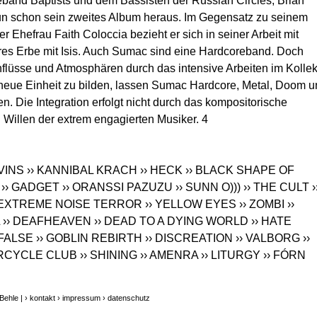
and Baptists und dem Bassisten der Russian Circles, Brian
 nun schon sein zweites Album heraus. Im Gegensatz zu seinem
er Ehefrau Faith Coloccia bezieht er sich in seiner Arbeit mit
äres Erbe mit Isis. Auch Sumac sind eine Hardcoreband. Doch
nflüsse und Atmosphären durch das intensive Arbeiten im Kollek
neue Einheit zu bilden, lassen Sumac Hardcore, Metal, Doom u
en. Die Integration erfolgt nicht durch das kompositorische
Willen der extrem engagierten Musiker. 4
LVINS
›› KANNIBAL KRACH
›› HECK
›› BLACK SHAPE OF
›› GADGET
›› ORANSSI PAZUZU
›› SUNN O)))
›› THE CULT
›
› EXTREME NOISE TERROR
›› YELLOW EYES
›› ZOMBI
››
›› DEAFHEAVEN
›› DEAD TO A DYING WORLD
›› HATE
 FALSE
›› GOBLIN REBIRTH
›› DISCREATION
›› VALBORG
››
ORCYCLE CLUB
›› SHINING
›› AMENRA
›› LITURGY
›› FÓRN
Behle |
› kontakt
› impressum
› datenschutz