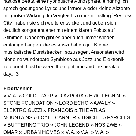
rastlose Beats, eine hypnotische Atmosphäre, eindringlich
sprech-gesungene Lyrics und immer wieder kleine Akzente
mit großer Wirkung. Im Vergleich zu ihrem Erstling ´Restless
City´ haben sie sich weiterentwickelt und geben sich
deutlich songorientierter mit einem klaren Fokus auf
Stimmen. Daneben gibt es aber auch immer wieder
eintönige Längen, die es auszuhalten gilt. Kleine
musikalische Durststrecken, sozusagen. Ansonsten wird
hier eine wunderbare Symbiose aus Jazz und Elektronik
zelebriert. Lost between the night time and the break of
day... 3
Floorfashion
›› V. A.
›› GOLDFRAPP
›› DIAZPORA
›› ERIC LEGNINI
››
STONE FOUNDATION
›› LORD ECHO
›› AWA LY
››
ELEKTRO GUZZI
›› FRANCOIS & THE ATLAS
MOUNTAINS
›› LOYLE CARNER
›› HGICH.T
›› PARCELS
›› BUTTERING TRIO
›› JOHN LEGEND
›› NOSIZWE
››
OMAR
›› URBAN HOMES
›› V. A.
›› V.A.
›› V. A.
››