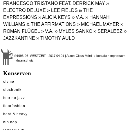
FRANCESCO TRISTANO FEAT. DERRICK MAY
››
ELECTRO DELUXE
›› LEE FIELDS & THE
EXPRESSIONS
›› ALICIA KEYS
›› V.A.
›› HANNAH
WILLIAMS & THE AFFIRMATIONS
›› MICHAEL MAYER
››
ROMAN FLÜGEL
›› V.A.
›› MYLES SANKO
›› SERALEEZ
››
JAZZKANTINE
›› TIMOTHY AULD
©1996-26 WESTZEIT | 2017.04.01 | Autor: Claus Mörtl |
› kontakt
› impressum
› datenschutz
Konserven
olymp
electronik
fear no jazz
floorfashion
hard & heavy
hip hop