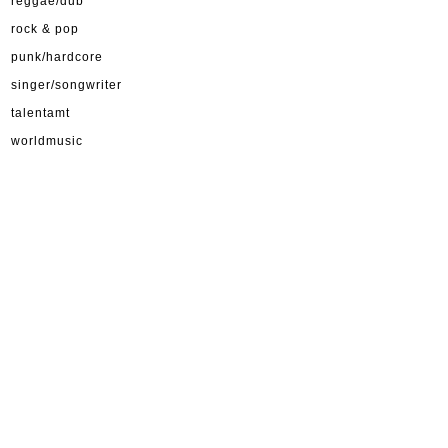
reggae/dub
rock & pop
punk/hardcore
singer/songwriter
talentamt
worldmusic