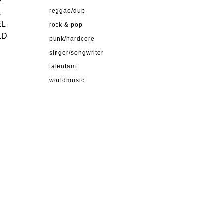
›
&
reggae/dub
EL
rock & pop
LD
punk/hardcore
singer/songwriter
talentamt
worldmusic