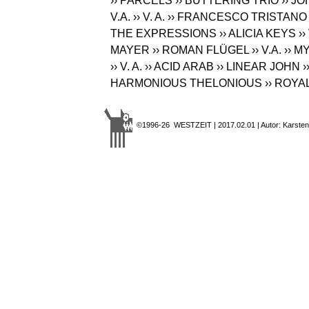
›› PARCELS
›› BUTTERING TRIO
›› J
V.A.
›› V. A.
›› FRANCESCO TRISTANO
THE EXPRESSIONS
›› ALICIA KEYS
››
MAYER
›› ROMAN FLÜGEL
›› V.A.
›› 
›› V. A.
›› ACID ARAB
›› LINEAR JOHN
›
HARMONIOUS THELONIOUS
›› ROY
©1996-26 WESTZEIT | 2017.02.01 | Autor: Karsten 