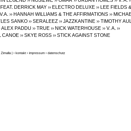
OHN LEGEND
›› NOSIZWE
›› OMAR
›› URBAN HOMES
›› V. A.
›
 FEAT. DERRICK MAY
›› ELECTRO DELUXE
›› LEE FIELDS 
 V.A.
›› HANNAH WILLIAMS & THE AFFIRMATIONS
›› MICHA
MYLES SANKO
›› SERALEEZ
›› JAZZKANTINE
›› TIMOTHY AU
› ALEX PADDU
›› TRUE
›› NICK WATERHOUSE
›› V. A.
››
AL CANOE
›› SKYE ROSS
›› STICK AGAINST STONE
Zimalla |
› kontakt
› impressum
› datenschutz