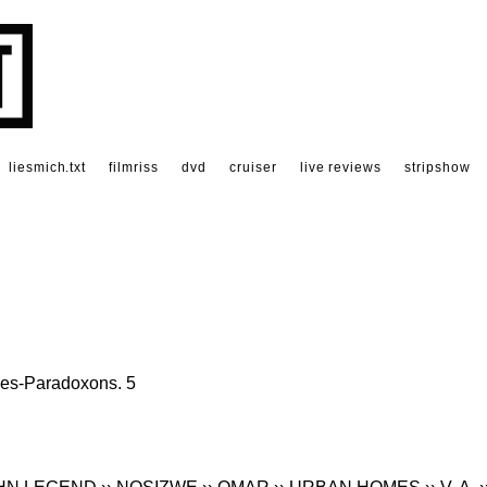
liesmich.txt
filmriss
dvd
cruiser
live reviews
stripshow
des-Paradoxons. 5