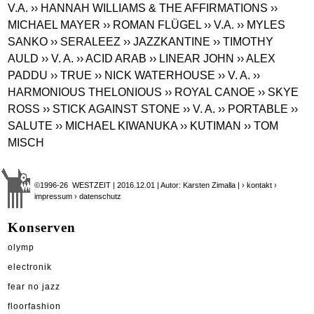
V.A.
›› HANNAH WILLIAMS & THE AFFIRMATIONS
››
MICHAEL MAYER
›› ROMAN FLÜGEL
›› V.A.
›› MYLES
SANKO
›› SERALEEZ
›› JAZZKANTINE
›› TIMOTHY
AULD
›› V. A.
›› ACID ARAB
›› LINEAR JOHN
›› ALEX
PADDU
›› TRUE
›› NICK WATERHOUSE
›› V. A.
››
HARMONIOUS THELONIOUS
›› ROYAL CANOE
›› SKYE
ROSS
›› STICK AGAINST STONE
›› V. A.
›› PORTABLE
››
SALUTE
›› MICHAEL KIWANUKA
›› KUTIMAN
›› TOM
MISCH
©1996-26 WESTZEIT | 2016.12.01 | Autor: Karsten Zimalla |
› kontakt
›
impressum
› datenschutz
Konserven
olymp
electronik
fear no jazz
floorfashion