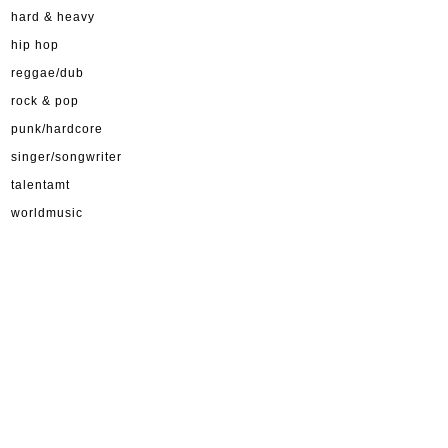
hard & heavy
hip hop
reggae/dub
rock & pop
punk/hardcore
singer/songwriter
talentamt
worldmusic