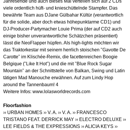
Jahresende und auch dieses Mal verteilen sich auf 2 CDs
viele ordentlich hüft- und knieschüttelnde Stampfer. Das
bewährte Team aus DJane Gülbahar Kültür (verantwortlich
für die solide, aber doch etwas höhepunktarme CD1) und
DJ-Producer-Partymacher Louie Prima (der auf CD2 auch
einige bisher unverantwortliche Schätzchen präsentiert)
lässt die NeoFlapper hüpfen. Als high-lights möchten wir
das Traktorkestar mit seinem herrlich stoischen "Gavotte De
Carotte" im Klischée-Remix, die facettenreichen Boogie
Belgique ("Like It Hot") und die mit "Blue Rock Sugar
Mountain" an der Schnittstelle von Balkan, Swing und Latin
tätigen Mad Manouche erwähnen. Auf zum Lindy Hop
around the Tannenbaum! 4
Weitere Infos:
www.lolasworldrecords.com
Floorfashion
›› URBAN HOMES
›› V. A.
›› V. A.
›› FRANCESCO
TRISTANO FEAT. DERRICK MAY
›› ELECTRO DELUXE
››
LEE FIELDS & THE EXPRESSIONS
›› ALICIA KEYS
››