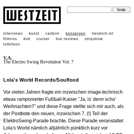
interviews
kunst
cartoon
konserven
liesmich.txt
filmriss
dvd
cruiser
live reviews
stripshow
lottofoon
V.A.
The Electro Swing Revolution Vol. 7
Lola's World Records/Soulfood
Vor vielen Jahren fragte ein inzwischen image-technisch
etwas ramponierter Fußball-Kaiser "Ja, is' denn scho'
Weihnachten?" und diese Frage stellte sich mir auch, als
der Postbote den neuen, inzwischen 7. (!) Teil der
ElektroSwing-Parade brachte. Diese Parade veranstaltet
Lola's World nämlich alljährlich pünktlich kurz vor