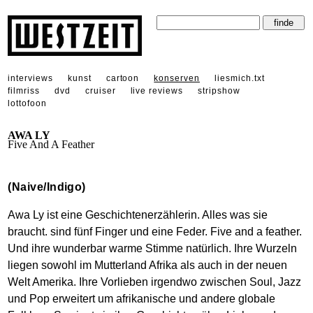
interviews
kunst
cartoon
konserven
liesmich.txt
filmriss
dvd
cruiser
live reviews
stripshow
lottofoon
AWA LY
Five And A Feather
(Naive/Indigo)
Awa Ly ist eine Geschichtenerzählerin. Alles was sie
braucht. sind fünf Finger und eine Feder. Five and a feather.
Und ihre wunderbar warme Stimme natürlich. Ihre Wurzeln
liegen sowohl im Mutterland Afrika als auch in der neuen
Welt Amerika. Ihre Vorlieben irgendwo zwischen Soul, Jazz
und Pop erweitert um afrikanische und andere globale