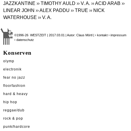
JAZZKANTINE
›› TIMOTHY AULD
›› V. A.
›› ACID ARAB
››
LINEAR JOHN
›› ALEX PADDU
›› TRUE
›› NICK
WATERHOUSE
›› V. A.
©1996-26 WESTZEIT | 2017.03.01 | Autor: Claus Mörtl |
› kontakt
› impressum
› datenschutz
Konserven
olymp
electronik
fear no jazz
floorfashion
hard & heavy
hip hop
reggae/dub
rock & pop
punk/hardcore