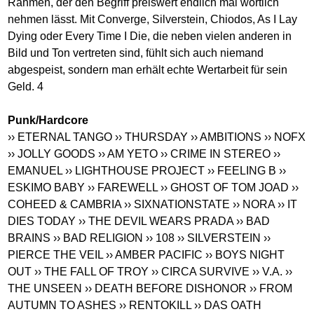
Rahmen, der den Begriff preiswert endlich mal wörtlich
nehmen lässt. Mit Converge, Silverstein, Chiodos, As I Lay
Dying oder Every Time I Die, die neben vielen anderen in
Bild und Ton vertreten sind, fühlt sich auch niemand
abgespeist, sondern man erhält echte Wertarbeit für sein
Geld. 4
Punk/Hardcore
›› ETERNAL TANGO
›› THURSDAY
›› AMBITIONS
›› NOFX
›› JOLLY GOODS
›› AM YETO
›› CRIME IN STEREO
››
EMANUEL
›› LIGHTHOUSE PROJECT
›› FEELING B
››
ESKIMO BABY
›› FAREWELL
›› GHOST OF TOM JOAD
››
COHEED & CAMBRIA
›› SIXNATIONSTATE
›› NORA
›› IT
DIES TODAY
›› THE DEVIL WEARS PRADA
›› BAD
BRAINS
›› BAD RELIGION
›› 108
›› SILVERSTEIN
››
PIERCE THE VEIL
›› AMBER PACIFIC
›› BOYS NIGHT
OUT
›› THE FALL OF TROY
›› CIRCA SURVIVE
›› V.A.
››
THE UNSEEN
›› DEATH BEFORE DISHONOR
›› FROM
AUTUMN TO ASHES
›› RENTOKILL
›› DAS OATH