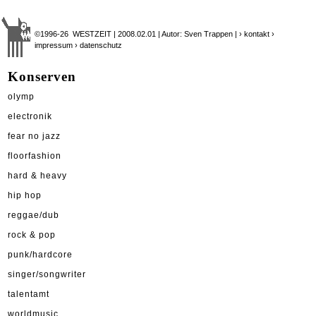
©1996-26 WESTZEIT | 2008.02.01 | Autor: Sven Trappen |
› kontakt
›
impressum
› datenschutz
Konserven
olymp
electronik
fear no jazz
floorfashion
hard & heavy
hip hop
reggae/dub
rock & pop
punk/hardcore
singer/songwriter
talentamt
worldmusic