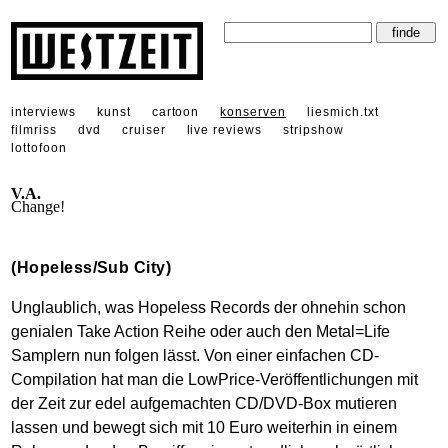
interviews
kunst
cartoon
konserven
liesmich.txt
filmriss
dvd
cruiser
live reviews
stripshow
lottofoon
V.A.
Change!
(Hopeless/Sub City)
Unglaublich, was Hopeless Records der ohnehin schon
genialen Take Action Reihe oder auch den Metal=Life
Samplern nun folgen lässt. Von einer einfachen CD-
Compilation hat man die LowPrice-Veröffentlichungen mit
der Zeit zur edel aufgemachten CD/DVD-Box mutieren
lassen und bewegt sich mit 10 Euro weiterhin in einem