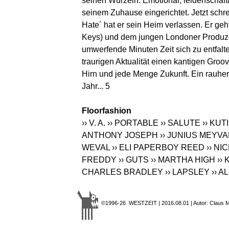
seinen Wurzeln. Emotional, leidenschaftli
seinem Zuhause eingerichtet. Jetzt schre
Hate´ hat er sein Heim verlassen. Er geh
Keys) und dem jungen Londoner Produzent
umwerfende Minuten Zeit sich zu entfalt
traurigen Aktualität einen kantigen Groo
Hirn und jede Menge Zukunft. Ein rauher 
Jahr... 5
Floorfashion
›› V. A.
›› PORTABLE
›› SALUTE
›› KU
ANTHONY JOSEPH
›› JUNIUS MEYV
WEVAL
›› ELI PAPERBOY REED
›› N
FREDDY
›› GUTS
›› MARTHA HIGH
›› 
CHARLES BRADLEY
›› LAPSLEY
›› 
©1996-26 WESTZEIT | 2016.08.01 | Autor: Claus Mö