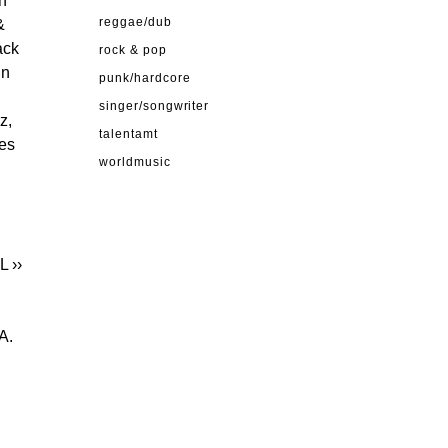
in
&
reggae/dub
ack
rock & pop
hn
punk/hardcore
singer/songwriter
z,
talentamt
tes
worldmusic
L
››
 A.