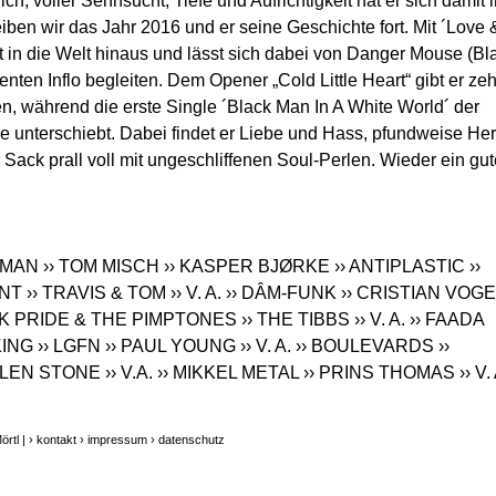
ch, voller Sehnsucht, Tiefe und Aufrichtigkeit hat er sich damit 
iben wir das Jahr 2016 und er seine Geschichte fort. Mit ´Love 
t in die Welt hinaus und lässt sich dabei von Danger Mouse (Bl
en Inflo begleiten. Dem Opener „Cold Little Heart“ gibt er ze
en, während die erste Single ´Black Man In A White World´ der
ve unterschiebt. Dabei findet er Liebe und Hass, pfundweise Her
Sack prall voll mit ungeschliffenen Soul-Perlen. Wieder ein gu
TIMAN
›› TOM MISCH
›› KASPER BJØRKE
›› ANTIPLASTIC
››
ANT
›› TRAVIS & TOM
›› V. A.
›› DÂM-FUNK
›› CRISTIAN VOGE
ICK PRIDE & THE PIMPTONES
›› THE TIBBS
›› V. A.
›› FAADA
KING
›› LGFN
›› PAUL YOUNG
›› V. A.
›› BOULEVARDS
››
ALLEN STONE
›› V.A.
›› MIKKEL METAL
›› PRINS THOMAS
›› V.
rtl |
› kontakt
› impressum
› datenschutz