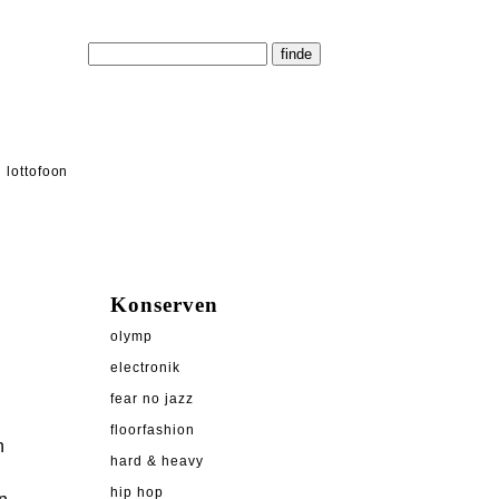
lottofoon
Konserven
olymp
electronik
fear no jazz
floorfashion
n
hard & heavy
hip hop