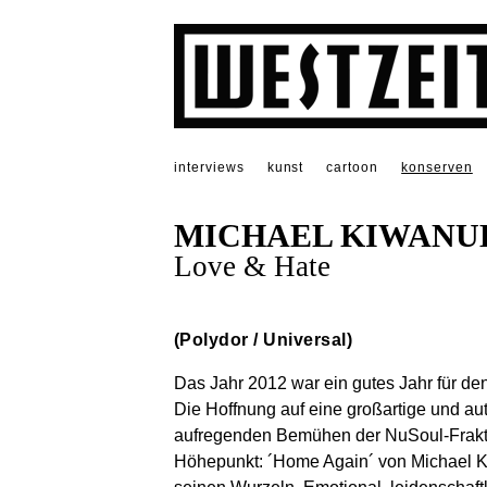
interviews
kunst
cartoon
konserven
MICHAEL KIWANU
Love & Hate
(Polydor / Universal)
Das Jahr 2012 war ein gutes Jahr für de
Die Hoffnung auf eine großartige und a
aufregenden Bemühen der NuSoul-Frakti
Höhepunkt: ´Home Again´ von Michael Ki