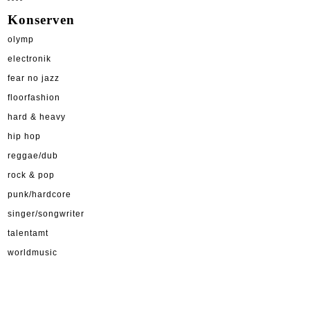
Konserven
olymp
electronik
fear no jazz
floorfashion
hard & heavy
hip hop
reggae/dub
rock & pop
punk/hardcore
singer/songwriter
talentamt
worldmusic