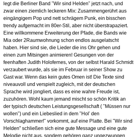
legt die Berliner Band "Wir sind Helden" jetzt nach, und
zwar einen ziemlich leckeren Mix: Zusammengerührt aus
eingängigem Pop und nett schrägem Punk, ein bisschen
trendy aufgemacht im 80er-Stil, aber nicht überstrapaziert.
Eine willkommene Erweiterung der Pfade, die Bands wie
Mia oder 2Raumwohnung schon endlos ausgelatscht
haben. Hier sind sie, die Lieder die ins Ohr gehen und
einen zum Mitsingen animieren! Gesungen von der
feenhaften Judith Holofernes, von der selbst Harald Schmidt
verzaubert wurde, als sie im Februar in seiner Show zu
Gast war. Wenn das kein gutes Omen ist! Die Texte sind
niveauvoll und verspielt zugleich, mit der deutschen
Sprache wird jongliert, dass es eine wahre Freude ist,
zuzuhören. Wohl kaum jemand mischt so schön Kritik an
der typisch deutschen Leistungsgesellschaft ( "Müssen nur
wollen") und ein Liebeslied in dem "Hol' den
Vorschlaghammer!" vorkommt, auf eine Platte. Bei "Wir sind
Helden” schließen sich eine gute Message und eine gute
Melodie nicht aus, sondern gehören ganz ungezwungen