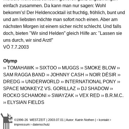
einfach zusammen. Da kann man nur sagen: Wohl
bekomm’s! Der Heldencocktail ist fruchtig, fröhlich, bunt und
und am liebsten möchte man sofort noch einen. Aber am
nächsten Morgen ist einem sicher nicht schlecht. Und falls
doch, bieten "Wir sind Helden” gleich Hilfe an: "Lassen sie
uns durch, wir sind Arzt!”
VÖ 7.7.2003
Olymp
›› TOMAHAWK
›› SIXTOO
›› MUGGS
›› SMOKE BLOW
››
SAM RAGGA BAND
›› JOHNNY CASH
›› NOIR DÉSIR
››
DREDG
›› UNDERWORLD
›› INTERNATIONAL PONY
››
SPACE MONKEYZ VS. GORILLAZ
›› DJ SHADOW
››
ROCKO SCHAMONI
›› SWAYZAK
›› VEX RED
›› B.R.M.C.
›› ELYSIAN FIELDS
©1996-26 WESTZEIT | 2003.07.01 | Autor: Katrin Nothen |
› kontakt
›
impressum
› datenschutz