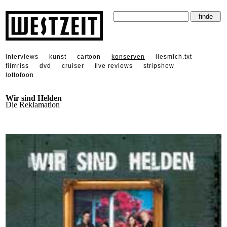
interviews
kunst
cartoon
konserven
liesmich.txt
filmriss
dvd
cruiser
live reviews
stripshow
lottofoon
Wir sind Helden
Die Reklamation