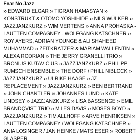
Fear No Jazz
›› EDWARD ELGAR
›› TIGRAN HAMASYAN
››
KONSTRUKT & OTOMO YOSHIHIDE
›› NILS WÜLKER
››
JAZZJANZKURZ
›› WIM MERTENS
›› ANNA PROHASKA -
LAUTTEN COMPAGNEY - WOLFGANG KATSCHNER
››
ROY AYERS, ADRIAN YOUNGE & ALI SHAHEED
MUHAMMAD
›› ZEITKRATZER & MARIAM WALLENTIN
››
ALEXA RODRIAN
›› THE JERRY GRANELLI TRIO
››
BRONIUS KUTAVIČIUS
›› JAZZJANZKURZ
›› PHILIPP
RUMSCH ENSEMBLE
›› THE DORF / PHILL NIBLOCK
››
JAZZJANZKURZ
›› ULRIKE HAAGE
›› JZ
REPLACEMENT
›› JAZZJANZKURZ
›› BEN BERTRAND
›› JOHN CHANTLER & JOHANNES LUND
›› KATE
LINDSEY
›› JAZZJANZKURZ
›› LISA BASSENGE
›› EMIL
BRANDQVIST TRIO
›› MILES DAVIS
›› MOSES BOYD
››
JAZZJANZKURZ
›› TIM ALLHOFF
›› ARVE HENRIKSEN
››
LAUTTEN COMPAGNEY / WOLFGANG KATSCHNER
››
ANIA LOSINGER / JAN HEINKE / MATS ESER
›› ROBERT
GLASPER