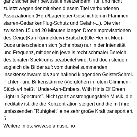
ganz sicher sehr bewusst einsetzendem Titel und nicht
zuletzt wegen der mit eben diesem Titel verbundenen
Assoziationen (Herd/Lagerfeuer-Geschichten-in Flammen
starren-GedankenFlug-Schutz und Gefahr-...). Die vier
zwischen 15 und 20 Minuten langen DroneImprovisationen
des Geige(Kari Rønnekleiv)-Bratsche(Ole-Henrik Moe)-
Duos unterscheiden sich (scheinbar) nur in der Intensität
und Frequenz, mit der ein jeweils recht schmaler Bereich
des tonalen Spektrums bearbeitet wird. Und doch steigen
sogleich die Bilder auf: vom dunkel summenden
Insektenschwarm bis zum hallend klagenden GeisterSchrei.
Fichten- und Birkenstämme (v)erglühen in rotem Glimmen -
Stück #4 heißt "Under-Ash-Embers, With Hints Of Green
Light In Spectrum". Nicht ganz anstrengungsfreie Musik, die
meditativ ist, die die Konzentration steigert und die mit ihrer
umfassenden "Ruhigkeit" eine sehr große Kraft transportiert.
5
Weitere Infos:
www.sofamusic.no