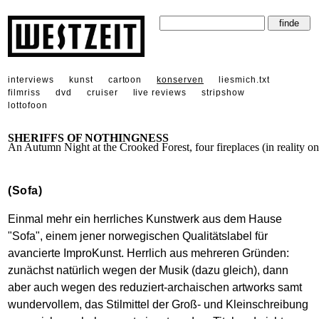
interviews
kunst
cartoon
konserven
liesmich.txt
filmriss
dvd
cruiser
live reviews
stripshow
lottofoon
SHERIFFS OF NOTHINGNESS
An Autumn Night at the Crooked Forest, four fireplaces (in reality on
(Sofa)
Einmal mehr ein herrliches Kunstwerk aus dem Hause
"Sofa", einem jener norwegischen Qualitätslabel für
avancierte ImproKunst. Herrlich aus mehreren Gründen:
zunächst natürlich wegen der Musik (dazu gleich), dann
aber auch wegen des reduziert-archaischen artworks samt
wundervollem, das Stilmittel der Groß- und Kleinschreibung