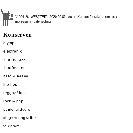
©1996-26 WESTZEIT | 2020.09.01 | Autor: Karsten Zimalla |
› kontakt
›
impressum
› datenschutz
Konserven
olymp
electronik
fear no jazz
floorfashion
hard & heavy
hip hop
reggae/dub
rock & pop
punk/hardcore
singer/songwriter
talentamt