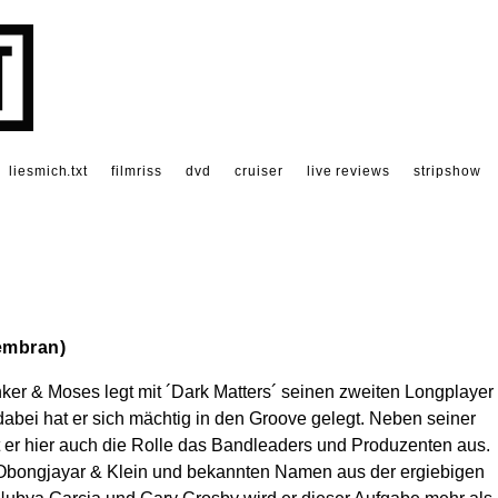
liesmich.txt
filmriss
dvd
cruiser
live reviews
stripshow
embran)
ker & Moses legt mit ´Dark Matters´ seinen zweiten Longplayer
bei hat er sich mächtig in den Groove gelegt. Neben seiner
 er hier auch die Rolle das Bandleaders und Produzenten aus.
 Obongjayar & Klein und bekannten Namen aus der ergiebigen