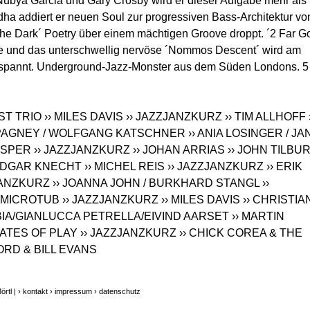
ubya Garcia und Gary Crosby wird er dieser Aufgabe mehr als
dha addiert er neuen Soul zur progressiven Bass-Architektur vo
he Dark´ Poetry über einem mächtigen Groove droppt. ´2 Far G
te und das unterschwellig nervöse ´Nommos Descent´ wird am
spannt. Underground-Jazz-Monster aus dem Süden Londons. 5
ST TRIO
›› MILES DAVIS
›› JAZZJANZKURZ
›› TIM ALLHOFF
PAGNEY / WOLFGANG KATSCHNER
›› ANIA LOSINGER / JA
ASPER
›› JAZZJANZKURZ
›› JOHAN ARRIAS
›› JOHN TILBU
 EDGAR KNECHT
›› MICHEL REIS
›› JAZZJANZKURZ
›› ERIK
JANZKURZ
›› JOANNA JOHN / BURKHARD STANGL
››
› MICROTUB
›› JAZZJANZKURZ
›› MILES DAVIS
›› CHRISTIA
BIA/GIANLUCCA PETRELLA/EIVIND AARSET
›› MARTIN
TATES OF PLAY
›› JAZZJANZKURZ
›› CHICK COREA & THE
ORD & BILL EVANS
rtl |
› kontakt
› impressum
› datenschutz