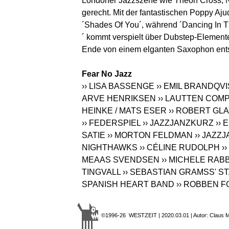
Londoner Jazzszene wie Theon Cross, N
gerecht. Mit der fantastischen Poppy Aju
´Shades Of You´, während ´Dancing In T
´ kommt verspielt über Dubstep-Elemen
Ende von einem elganten Saxophon ent
Fear No Jazz
›› LISA BASSENGE
›› EMIL BRANDQVI
ARVE HENRIKSEN
›› LAUTTEN COM
HEINKE / MATS ESER
›› ROBERT GL
›› FEDERSPIEL
›› JAZZJANZKURZ
››
SATIE
›› MORTON FELDMAN
›› JAZZ
NIGHTHAWKS
›› CÉLINE RUDOLPH
›
MEAAS SVENDSEN
›› MICHELE RAB
TINGVALL
›› SEBASTIAN GRAMSS' S
SPANISH HEART BAND
›› ROBBEN F
©1996-26 WESTZEIT | 2020.03.01 | Autor: Claus Mö