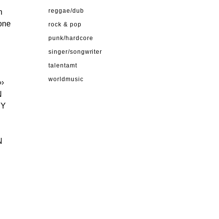
n
reggae/dub
one
rock & pop
punk/hardcore
singer/songwriter
talentamt
worldmusic
››
N
RY
N