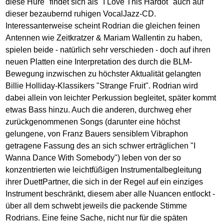
diese Hure" findet sich als "I Love This Hardot" auch auf
dieser bezaubernd ruhigen VocalJazz-CD.
Interessanterweise scheint Rodrian die gleichen feinen
Antennen wie Zeitkratzer & Mariam Wallentin zu haben,
spielen beide - natürlich sehr verschieden - doch auf ihren
neuen Platten eine Interpretation des durch die BLM-
Bewegung inzwischen zu höchster Aktualität gelangten
Billie Holliday-Klassikers "Strange Fruit". Rodrian wird
dabei allein von leichter Perkussion begleitet, später kommt
etwas Bass hinzu. Auch die anderen, durchweg eher
zurückgenommenen Songs (darunter eine höchst
gelungene, von Franz Bauers sensiblem Vibraphon
getragene Fassung des an sich schwer erträglichen "I
Wanna Dance With Somebody") leben von der so
konzentrierten wie leichtfüßigen Instrumentalbegleitung
ihrer DuettPartner, die sich in der Regel auf ein einziges
Instrument beschränkt, diesem aber alle Nuancen entlockt -
über all dem schwebt jeweils die packende Stimme
Rodrians. Eine feine Sache, nicht nur für die späten