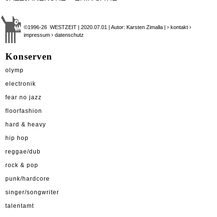
©1996-26 WESTZEIT | 2020.07.01 | Autor: Karsten Zimalla |
› kontakt
›
impressum
› datenschutz
Konserven
olymp
electronik
fear no jazz
floorfashion
hard & heavy
hip hop
reggae/dub
rock & pop
punk/hardcore
singer/songwriter
talentamt