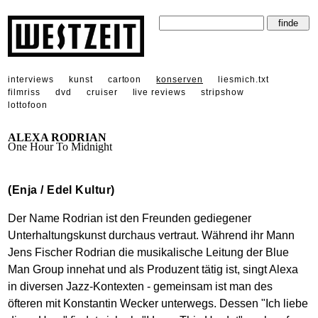
interviews
kunst
cartoon
konserven
liesmich.txt
filmriss
dvd
cruiser
live reviews
stripshow
lottofoon
ALEXA RODRIAN
One Hour To Midnight
(Enja / Edel Kultur)
Der Name Rodrian ist den Freunden gediegener
Unterhaltungskunst durchaus vertraut. Während ihr Mann
Jens Fischer Rodrian die musikalische Leitung der Blue
Man Group innehat und als Produzent tätig ist, singt Alexa
in diversen Jazz-Kontexten - gemeinsam ist man des
öfteren mit Konstantin Wecker unterwegs. Dessen "Ich liebe