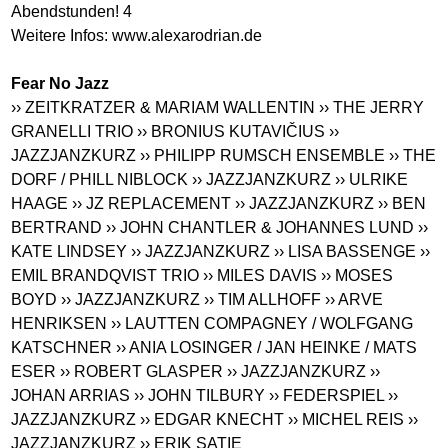
Abendstunden! 4
Weitere Infos:
www.alexarodrian.de
Fear No Jazz
›› ZEITKRATZER & MARIAM WALLENTIN
›› THE JERRY
GRANELLI TRIO
›› BRONIUS KUTAVIČIUS
››
JAZZJANZKURZ
›› PHILIPP RUMSCH ENSEMBLE
›› THE
DORF / PHILL NIBLOCK
›› JAZZJANZKURZ
›› ULRIKE
HAAGE
›› JZ REPLACEMENT
›› JAZZJANZKURZ
›› BEN
BERTRAND
›› JOHN CHANTLER & JOHANNES LUND
››
KATE LINDSEY
›› JAZZJANZKURZ
›› LISA BASSENGE
››
EMIL BRANDQVIST TRIO
›› MILES DAVIS
›› MOSES
BOYD
›› JAZZJANZKURZ
›› TIM ALLHOFF
›› ARVE
HENRIKSEN
›› LAUTTEN COMPAGNEY / WOLFGANG
KATSCHNER
›› ANIA LOSINGER / JAN HEINKE / MATS
ESER
›› ROBERT GLASPER
›› JAZZJANZKURZ
››
JOHAN ARRIAS
›› JOHN TILBURY
›› FEDERSPIEL
››
JAZZJANZKURZ
›› EDGAR KNECHT
›› MICHEL REIS
››
JAZZJANZKURZ
›› ERIK SATIE