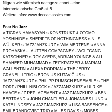
filigran wie stürmisch nachgezeichnet - eine
interpretatorische Großtat. 5
Weitere Infos:
www.deccaclassics.com
Fear No Jazz
›› TIGRAN HAMASYAN
›› KONSTRUKT & OTOMO
YOSHIHIDE
›› SHERIFFS OF NOTHINGNESS
›› NILS
WÜLKER
›› JAZZJANZKURZ
›› WIM MERTENS
›› ANNA
PROHASKA - LAUTTEN COMPAGNEY - WOLFGANG
KATSCHNER
›› ROY AYERS, ADRIAN YOUNGE & ALI
SHAHEED MUHAMMAD
›› ZEITKRATZER & MARIAM
WALLENTIN
›› ALEXA RODRIAN
›› THE JERRY
GRANELLI TRIO
›› BRONIUS KUTAVIČIUS
››
JAZZJANZKURZ
›› PHILIPP RUMSCH ENSEMBLE
›› THE
DORF / PHILL NIBLOCK
›› JAZZJANZKURZ
›› ULRIKE
HAAGE
›› JZ REPLACEMENT
›› JAZZJANZKURZ
›› BEN
BERTRAND
›› JOHN CHANTLER & JOHANNES LUND
››
KATE LINDSEY
›› JAZZJANZKURZ
›› LISA BASSENGE
››
EMIL BRANDQVIST TRIO
›› MILES DAVIS
›› MOSES