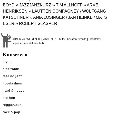
BOYD
›› JAZZJANZKURZ
›› TIM ALLHOFF
›› ARVE
HENRIKSEN
›› LAUTTEN COMPAGNEY / WOLFGANG
KATSCHNER
›› ANIA LOSINGER / JAN HEINKE / MATS
ESER
›› ROBERT GLASPER
©1996-26 WESTZEIT | 2020.09.01 | Autor: Karsten Zimalla |
› kontakt
›
impressum
› datenschutz
Konserven
olymp
electronik
fear no jazz
floorfashion
hard & heavy
hip hop
reggae/dub
rock & pop