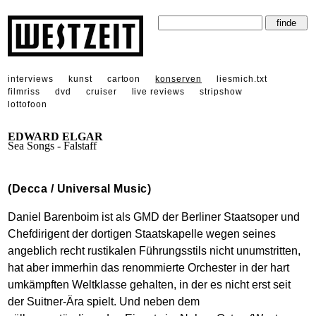
interviews
kunst
cartoon
konserven
liesmich.txt
filmriss
dvd
cruiser
live reviews
stripshow
lottofoon
EDWARD ELGAR
Sea Songs - Falstaff
(Decca / Universal Music)
Daniel Barenboim ist als GMD der Berliner Staatsoper und
Chefdirigent der dortigen Staatskapelle wegen seines
angeblich recht rustikalen Führungsstils nicht unumstritten,
hat aber immerhin das renommierte Orchester in der hart
umkämpften Weltklasse gehalten, in der es nicht erst seit
der Suitner-Ära spielt. Und neben dem