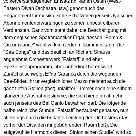
völkerverständigenden Einsatz im Nahen Osten (West-
Eastern Divan Orchestra usw.) gehört auch das
Engagement für musikalische Schätzchen jenseits typischer
Abonnementenerwartungen zu seinen unbestreitbaren
Verdiensten. Ganz vorn steht dabei die Beschäftigung mit
dem englischen Spätromantiker Elgar, dessen "Pomp &
Circumstance" wohl wirklich jeder mitsummen kann. Die
"Sea Songs" und das deutlich an Richard Strauss
angelehnte Orchesterwerk "Falstaff" sind eher
Spezialistenprogramm, aber unbedingt hörenswert.
Zunächst schwelgt Elīna Garanča durch die wogenden
See-Bilder, ihr unvergleichlicher Mezzo meistert auch die
ganz tiefen Stellen (fast) unfallfrei – immer noch eine silbern
glänzende Ausnahmestimme, die sich hier einmal mehr
auch jenseits des Bel Canto bewähren darf. Die folgende
halbe reichliche Stunde "Falstaff" bezaubert genauso, nun
allerdings durch die brillante Leistung des Orchesters (das
vorher der Diva den ihr gebührenden Raum ließ). Die
aufgewühlte Harmonik dieser "Sinfonischen Studie" wird so