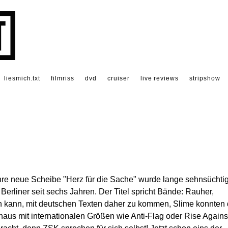
liesmich.txt
filmriss
dvd
cruiser
live reviews
stripshow
hre neue Scheibe "Herz für die Sache" wurde lange sehnsüchti
 Berliner seit sechs Jahren. Der Titel spricht Bände: Rauher,
en kann, mit deutschen Texten daher zu kommen, Slime konnten
haus mit internationalen Größen wie Anti-Flag oder Rise Agains