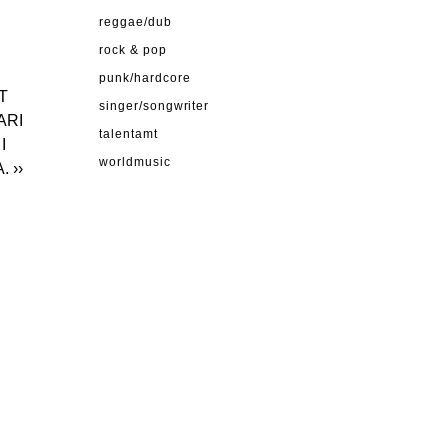
reggae/dub
rock & pop
punk/hardcore
T
singer/songwriter
TARI
talentamt
 I
worldmusic
A.
››