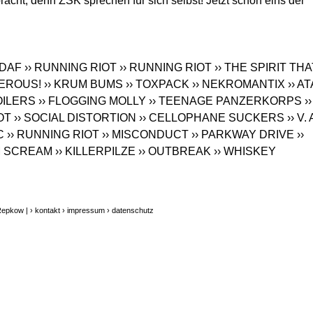
bracht, denn ZSK sprechen für sich selbst! Jetzt schon eins der
 DAF
›› RUNNING RIOT
›› RUNNING RIOT
›› THE SPIRIT THA
GEROUS!
›› KRUM BUMS
›› TOXPACK
›› NEKROMANTIX
›› A
OILERS
›› FLOGGING MOLLY
›› TEENAGE PANZERKORPS
››
OT
›› SOCIAL DISTORTION
›› CELLOPHANE SUCKERS
›› V. 
C
›› RUNNING RIOT
›› MISCONDUCT
›› PARKWAY DRIVE
››
LM SCREAM
›› KILLERPILZE
›› OUTBREAK
›› WHISKEY
Repkow |
› kontakt
› impressum
› datenschutz