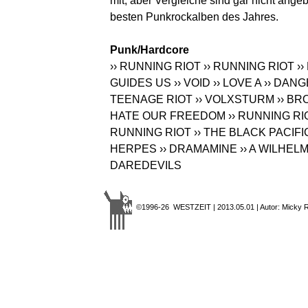
mit, aber Vergleiche sind gar nicht ange
besten Punkrockalben des Jahres.
Punk/Hardcore
›› RUNNING RIOT
›› RUNNING RIOT
››
GUIDES US
›› VOID
›› LOVE A
›› DAN
TEENAGE RIOT
›› VOLXSTURM
›› BR
HATE OUR FREEDOM
›› RUNNING RI
RUNNING RIOT
›› THE BLACK PACIFI
HERPES
›› DRAMAMINE
›› A WILHE
DAREDEVILS
©1996-26 WESTZEIT | 2013.05.01 | Autor: Micky 