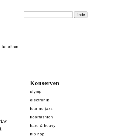
lottofoon
Konserven
olymp
electronik
g
fear no jazz
floorfashion
 das
hard & heavy
t
hip hop