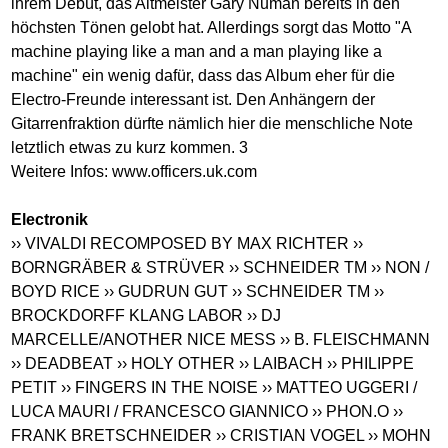
ihrem Debüt, das Altmeister Gary Numan bereits in den
höchsten Tönen gelobt hat. Allerdings sorgt das Motto "A
machine playing like a man and a man playing like a
machine" ein wenig dafür, dass das Album eher für die
Electro-Freunde interessant ist. Den Anhängern der
Gitarrenfraktion dürfte nämlich hier die menschliche Note
letztlich etwas zu kurz kommen. 3
Weitere Infos:
www.officers.uk.com
Electronik
›› VIVALDI RECOMPOSED BY MAX RICHTER
››
BORNGRÄBER & STRÜVER
›› SCHNEIDER TM
›› NON /
BOYD RICE
›› GUDRUN GUT
›› SCHNEIDER TM
››
BROCKDORFF KLANG LABOR
›› DJ
MARCELLE/ANOTHER NICE MESS
›› B. FLEISCHMANN
›› DEADBEAT
›› HOLY OTHER
›› LAIBACH
›› PHILIPPE
PETIT
›› FINGERS IN THE NOISE
›› MATTEO UGGERI /
LUCA MAURI / FRANCESCO GIANNICO
›› PHON.O
››
FRANK BRETSCHNEIDER
›› CRISTIAN VOGEL
›› MOHN