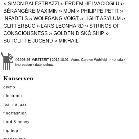
›› SIMON BALESTRAZZI
›› ERDEM HELVACIOGLU
››
BÉRANGÈRE MAXIMIN
›› MÚM
›› PHILIPPE PETIT
››
INFADELS
›› WOLFGANG VOIGT
›› LIGHT ASYLUM
››
GLITTERBUG
›› LARS LEONHARD
›› STRINGS OF
CONSCIOUSNESS
›› GOLDEN DISKÓ SHIP
››
SUTCLIFFE JUGEND
›› MIKHAIL
©1996-26 WESTZEIT | 2012.10.01 | Autor: Carsten Wohlfeld |
› kontakt
›
impressum
› datenschutz
Konserven
olymp
electronik
fear no jazz
floorfashion
hard & heavy
hip hop