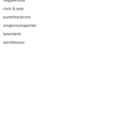
reggae/dub
rock & pop
punk/hardcore
singer/songwriter
talentamt
worldmusic