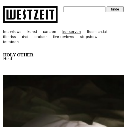
interviews
kunst
cartoon
konserven
liesmich.txt
filmriss
dvd
cruiser
live reviews
stripshow
lottofoon
HOLY OTHER
Held