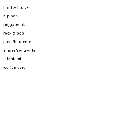
hard & heavy
hip hop
reggae/dub
rock & pop
punk/hardcore
singer/songwriter
talentamt
worldmusic