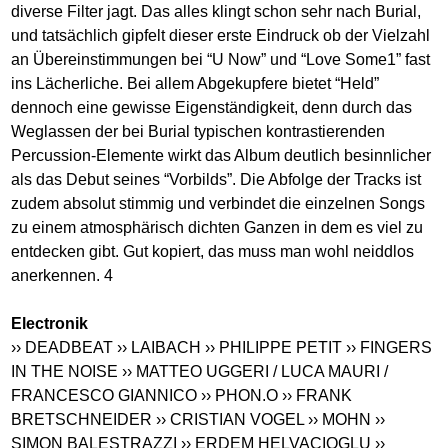
diverse Filter jagt. Das alles klingt schon sehr nach Burial,
und tatsächlich gipfelt dieser erste Eindruck ob der Vielzahl
an Übereinstimmungen bei “U Now” und “Love Some1” fast
ins Lächerliche. Bei allem Abgekupfere bietet “Held”
dennoch eine gewisse Eigenständigkeit, denn durch das
Weglassen der bei Burial typischen kontrastierenden
Percussion-Elemente wirkt das Album deutlich besinnlicher
als das Debut seines “Vorbilds”. Die Abfolge der Tracks ist
zudem absolut stimmig und verbindet die einzelnen Songs
zu einem atmosphärisch dichten Ganzen in dem es viel zu
entdecken gibt. Gut kopiert, das muss man wohl neiddlos
anerkennen. 4
Electronik
›› DEADBEAT
›› LAIBACH
›› PHILIPPE PETIT
›› FINGERS
IN THE NOISE
›› MATTEO UGGERI / LUCA MAURI /
FRANCESCO GIANNICO
›› PHON.O
›› FRANK
BRETSCHNEIDER
›› CRISTIAN VOGEL
›› MOHN
››
SIMON BALESTRAZZI
›› ERDEM HELVACIOGLU
››