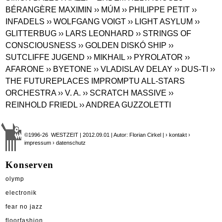
BÉRANGÈRE MAXIMIN
›› MÚM
›› PHILIPPE PETIT
››
INFADELS
›› WOLFGANG VOIGT
›› LIGHT ASYLUM
››
GLITTERBUG
›› LARS LEONHARD
›› STRINGS OF
CONSCIOUSNESS
›› GOLDEN DISKÓ SHIP
››
SUTCLIFFE JUGEND
›› MIKHAIL
›› PYROLATOR
››
AFARONE
›› BYETONE
›› VLADISLAV DELAY
›› DUS-TI
››
THE FUTUREPLACES IMPROMPTU ALL-STARS
ORCHESTRA
›› V. A.
›› SCRATCH MASSIVE
››
REINHOLD FRIEDL
›› ANDREA GUZZOLETTI
©1996-26 WESTZEIT | 2012.09.01 | Autor: Florian Cirkel |
› kontakt
›
impressum
› datenschutz
Konserven
olymp
electronik
fear no jazz
floorfashion