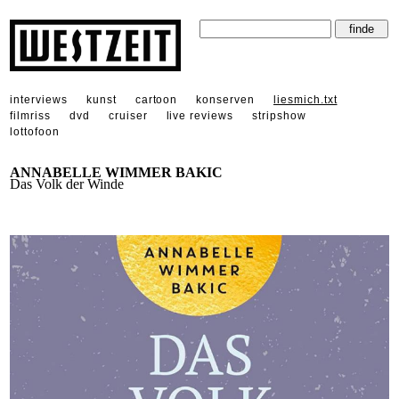
interviews
kunst
cartoon
konserven
liesmich.txt
filmriss
dvd
cruiser
live reviews
stripshow
lottofoon
ANNABELLE WIMMER BAKIC
Das Volk der Winde