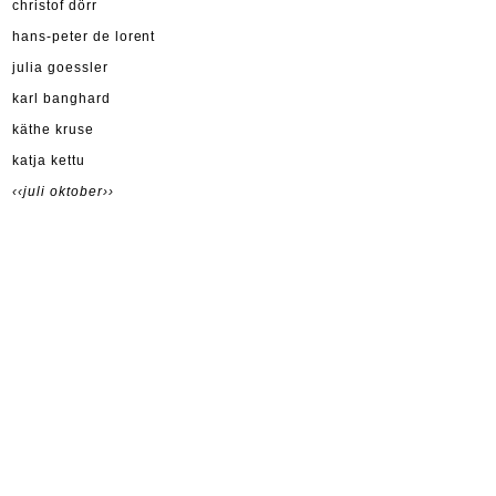
christof dörr
hans-peter de lorent
julia goessler
karl banghard
käthe kruse
katja kettu
‹‹juli
oktober››