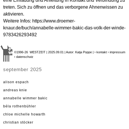
eine Einladung und Anleitung in Kontakt und Verbindung zu
treten. Sich zu öffnen und das verborgene Ahnenwissen zu
aktivieren.
Weitere Infos:
https://www.droemer-
knaur.de/buch/annabelle-wimmer-bakic-das-volk-der-winde-
9783426293492
©1996-26 WESTZEIT | 2025.09.01 | Autor: Katja Poppe |
› kontakt
› impressum
› datenschutz
september 2025
alison espach
andreas knie
annabelle wimmer bakic
béla rothenbühler
chloe michelle howarth
christian stöcker