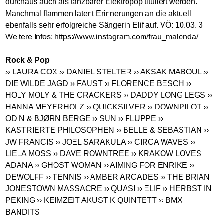
durchaus auch als tanzbarer Elektropop tituliert werden.
Manchmal flammen latent Erinnerungen an die aktuell
ebenfalls sehr erfolgreiche Sängerin Elif auf. VÖ: 10.03. 3
Weitere Infos:
https://www.instagram.com/frau_malonda
/
Rock & Pop
›› LAURA COX
›› DANIEL STELTER
›› AKSAK MABOUL
››
DIE WILDE JAGD
›› FAUST
›› FLORENCE BESCH
››
HOLY MOLY & THE CRACKERS
›› DADDY LONG LEGS
››
HANNA MEYERHOLZ
›› QUICKSILVER
›› DOWNPILOT
››
ODIN & BJØRN BERGE
›› SUN
›› FLUPPE
››
KASTRIERTE PHILOSOPHEN
›› BELLE & SEBASTIAN
››
JW FRANCIS
›› JOEL SARAKULA
›› CIRCA WAVES
››
LIELA MOSS
›› DAVE ROWNTREE
›› KRAKÓW LOVES
ADANA
›› GHOST WOMAN
›› AIMING FOR ENRIKE
››
DEWOLFF
›› TENNIS
›› AMBER ARCADES
›› THE BRIAN
JONESTOWN MASSACRE
›› QUASI
›› ELIF
›› HERBST IN
PEKING
›› KEIMZEIT AKUSTIK QUINTETT
›› BMX
BANDITS