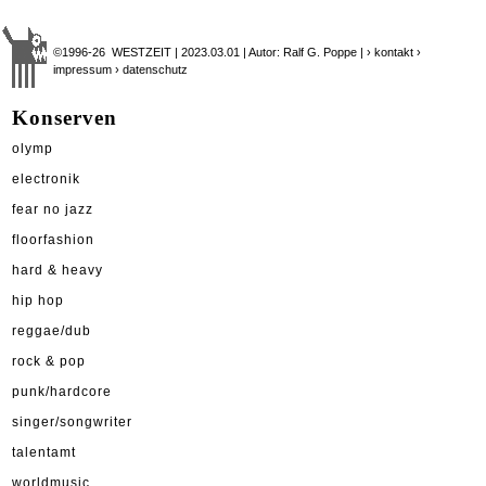
©1996-26 WESTZEIT | 2023.03.01 | Autor: Ralf G. Poppe |
› kontakt
›
impressum
› datenschutz
Konserven
olymp
electronik
fear no jazz
floorfashion
hard & heavy
hip hop
reggae/dub
rock & pop
punk/hardcore
singer/songwriter
talentamt
worldmusic