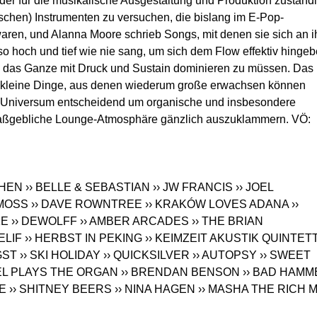
 der für die musikalische Ausgestaltung und Produktion zuständ
stischen) Instrumenten zu versuchen, die bislang im E-Pop-
aren, und Alanna Moore schrieb Songs, mit denen sie sich an i
 hoch und tief wie nie sang, um sich dem Flow effektiv hinge
e das Ganze mit Druck und Sustain dominieren zu müssen. Das
r kleine Dinge, aus denen wiederum große erwachsen können
is-Universum entscheidend um organische und insbesondere
maßgebliche Lounge-Atmosphäre gänzlich auszuklammern. VÖ:
PHEN
›› BELLE & SEBASTIAN
›› JW FRANCIS
›› JOEL
 MOSS
›› DAVE ROWNTREE
›› KRAKÓW LOVES ADANA
››
KE
›› DEWOLFF
›› AMBER ARCADES
›› THE BRIAN
 ELIF
›› HERBST IN PEKING
›› KEIMZEIT AKUSTIK QUINTET
GST
›› SKI HOLIDAY
›› QUICKSILVER
›› AUTOPSY
›› SWEET
JOEL PLAYS THE ORGAN
›› BRENDAN BENSON
›› BAD HAMM
E
›› SHITNEY BEERS
›› NINA HAGEN
›› MASHA THE RICH 