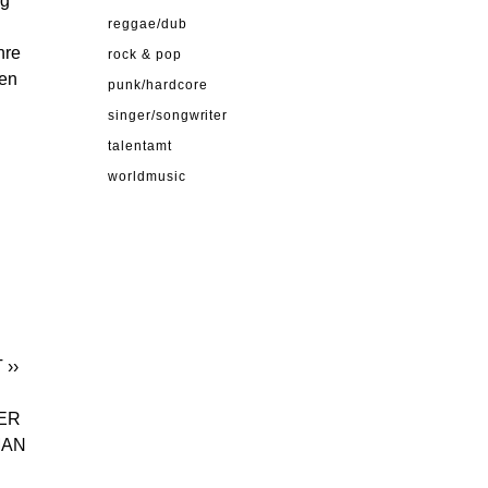
ig
reggae/dub
hre
rock & pop
ben
punk/hardcore
singer/songwriter
talentamt
worldmusic
T
››
ER
MAN