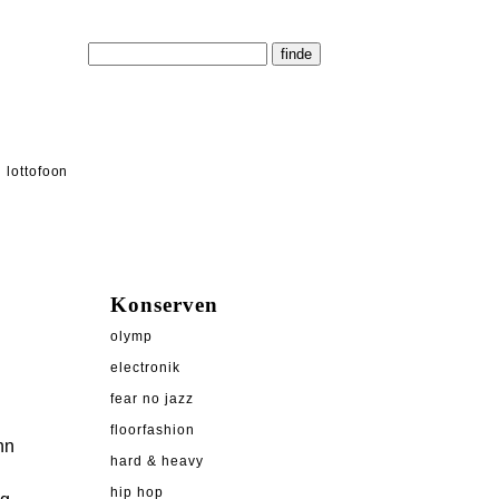
lottofoon
Konserven
olymp
electronik
fear no jazz
floorfashion
nn
hard & heavy
hip hop