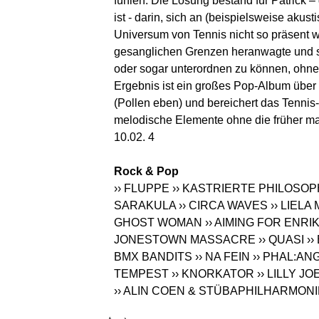
fühlen. Die Lösung bestand für Patrick –
ist - darin, sich an (beispielsweise aku
Universum von Tennis nicht so präsent w
gesanglichen Grenzen heranwagte und so
oder sogar unterordnen zu können, ohn
Ergebnis ist ein großes Pop-Album übe
(Pollen eben) und bereichert das Tenn
melodische Elemente ohne die früher 
10.02. 4
Rock & Pop
›› FLUPPE
›› KASTRIERTE PHILOSO
SARAKULA
›› CIRCA WAVES
›› LIELA
GHOST WOMAN
›› AIMING FOR ENRI
JONESTOWN MASSACRE
›› QUASI
››
BMX BANDITS
›› NA FEIN
›› PHAL:AN
TEMPEST
›› KNORKATOR
›› LILLY 
›› ALIN COEN & STÜBAPHILHARMONI