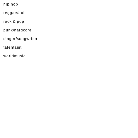
hip hop
reggae/dub
rock & pop
punk/hardcore
singer/songwriter
talentamt
worldmusic