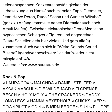
tiefenentspannten Konzentrationsfähigkeiten der
Urbesetzung aus Hans-Joachim Irmler, Zappi Diermaier,
Jean Herve Peron, Rudolf Sosna und Gunther Wüsthoff
(ganz zu Anfang trommelte neben Diermaier auch noch
Arnulf Meifert). Zwischen elektronischer DroneMeditation,
hypnotischen SchlagzeugFiguren und abgedrehten
GitarreSchleifen geht hier vieles. Und gern alle(s)
zusammen. Auch wenn sich in "Weird Sounds Sound
Bizarre" irgendwer beschwert: "Ich darf wieder nicht
mitspielen!" 4/4
Weitere Infos:
www.bureau-b.de
Rock & Pop
›› LAURA COX
›› MALONDA
›› DANIEL STELTER
››
AKSAK MABOUL
›› DIE WILDE JAGD
›› FLORENCE
BESCH
›› HOLY MOLY & THE CRACKERS
›› DADDY
LONG LEGS
›› HANNA MEYERHOLZ
›› QUICKSILVER
››
DOWNPILOT
›› ODIN & BJØRN BERGE
›› SUN
›› FLUPPE