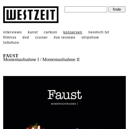
interviews
kunst
cartoon
konserven
liesmich.txt
filmriss
dvd
cruiser
live reviews
stripshow
lottofoon
FAUST
Momentaufnahme I / Momentaufnahme II