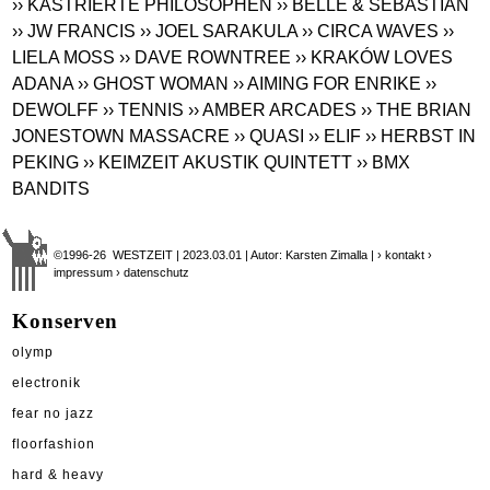
›› KASTRIERTE PHILOSOPHEN
›› BELLE & SEBASTIAN
›› JW FRANCIS
›› JOEL SARAKULA
›› CIRCA WAVES
››
LIELA MOSS
›› DAVE ROWNTREE
›› KRAKÓW LOVES
ADANA
›› GHOST WOMAN
›› AIMING FOR ENRIKE
››
DEWOLFF
›› TENNIS
›› AMBER ARCADES
›› THE BRIAN
JONESTOWN MASSACRE
›› QUASI
›› ELIF
›› HERBST IN
PEKING
›› KEIMZEIT AKUSTIK QUINTETT
›› BMX
BANDITS
©1996-26 WESTZEIT | 2023.03.01 | Autor: Karsten Zimalla |
› kontakt
›
impressum
› datenschutz
Konserven
olymp
electronik
fear no jazz
floorfashion
hard & heavy