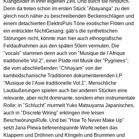
KlangBilder in ihrer eigenen Zeit. Und durch sie hindurch.
Denn da treten schon im ersten Stück "Abayanga" zu den
gleich noch näher zu beschreibenden Beckenschlägen und
einem detachierten ElektroPuls Töne exotischer Flöten und
ein entrückter NichtGesang: gäb’s die synthetischen
Störungen nicht, könnte man hier auch ethnografische
Feldaufnahmen aus den späten 50ern vermuten. Die
"vocals" stammen denn auch von "Musique de l’Afrique
traditionelle Vol.2", einer Platte mit Musik der "Pygmees";
die vom abschließenden "Chhayam" von der
kambodschanische Traditionen dokumentierenden LP
"Musique de l’Asie traditionelle Vol.1". Menschliche
Lautäußerungen spielen auch bei anderen Stücken eine
relevante, aber nicht dominante, sondern eher instrumentale
Rolle: in "Schlucht" murmelt Yuko Matsuyama Japanisches,
auch in "Discrete Wiring" erklingen ihre leisen
BeschwörungsRufe. Und bei "How To Never Make Up"
setzt Jana Plewa tiefenentspannte Worte neben das
Klappern und Dröhnen und Klingeln und Brummen und