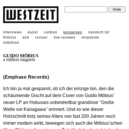
interviews
kunst
cartoon
konserven
liesmich.txt
filmriss
dvd
cruiser
live reviews
stripshow
lottofoon
GUIDO MÖBIUS
a million magnets
(Emphase Records)
Ich bin ja mal gespannt, ob ich der einzige bin, den die
schäumende Gischt auf dem Cover von Guido Möbius’
neuer LP an Hokusais unbestreitbar grandiose "Große
Welle vor Kanagawa" erinnert. Und so wie dieser
Holzschnitt trotz seines Alters von fast 200 Jahren noch
immer modern wirkt, bewegen sich auch die Möbius’schen