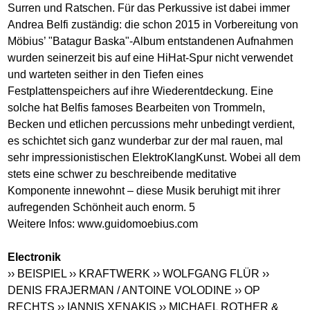
Surren und Ratschen. Für das Perkussive ist dabei immer
Andrea Belfi zuständig: die schon 2015 in Vorbereitung von
Möbius’ "Batagur Baska"-Album entstandenen Aufnahmen
wurden seinerzeit bis auf eine HiHat-Spur nicht verwendet
und warteten seither in den Tiefen eines
Festplattenspeichers auf ihre Wiederentdeckung. Eine
solche hat Belfis famoses Bearbeiten von Trommeln,
Becken und etlichen percussions mehr unbedingt verdient,
es schichtet sich ganz wunderbar zur der mal rauen, mal
sehr impressionistischen ElektroKlangKunst. Wobei all dem
stets eine schwer zu beschreibende meditative
Komponente innewohnt – diese Musik beruhigt mit ihrer
aufregenden Schönheit auch enorm. 5
Weitere Infos:
www.guidomoebius.com
Electronik
›› BEISPIEL
›› KRAFTWERK
›› WOLFGANG FLÜR
››
DENIS FRAJERMAN / ANTOINE VOLODINE
›› OP
RECHTS
›› IANNIS XENAKIS
›› MICHAEL ROTHER &