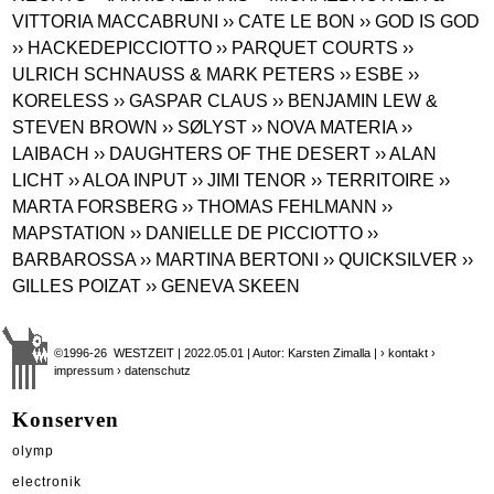
VITTORIA MACCABRUNI
›› CATE LE BON
›› GOD IS GOD
›› HACKEDEPICCIOTTO
›› PARQUET COURTS
››
ULRICH SCHNAUSS & MARK PETERS
›› ESBE
››
KORELESS
›› GASPAR CLAUS
›› BENJAMIN LEW &
STEVEN BROWN
›› SØLYST
›› NOVA MATERIA
››
LAIBACH
›› DAUGHTERS OF THE DESERT
›› ALAN
LICHT
›› ALOA INPUT
›› JIMI TENOR
›› TERRITOIRE
››
MARTA FORSBERG
›› THOMAS FEHLMANN
››
MAPSTATION
›› DANIELLE DE PICCIOTTO
››
BARBAROSSA
›› MARTINA BERTONI
›› QUICKSILVER
››
GILLES POIZAT
›› GENEVA SKEEN
©1996-26 WESTZEIT | 2022.05.01 | Autor: Karsten Zimalla |
› kontakt
›
impressum
› datenschutz
Konserven
olymp
electronik