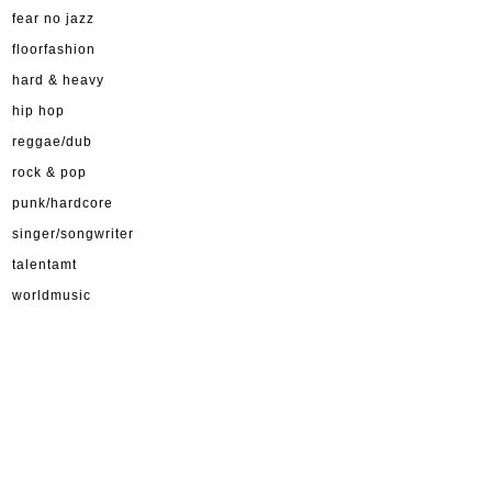
fear no jazz
floorfashion
hard & heavy
hip hop
reggae/dub
rock & pop
punk/hardcore
singer/songwriter
talentamt
worldmusic