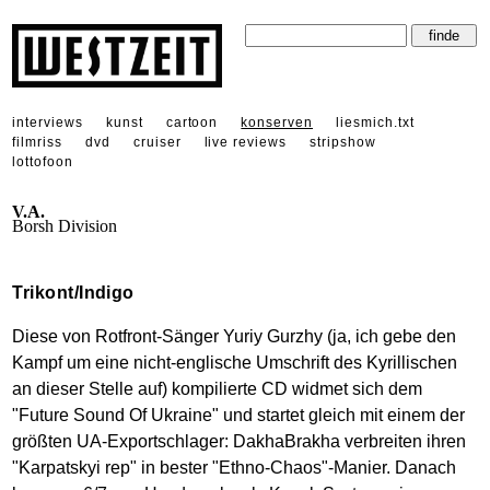
interviews
kunst
cartoon
konserven
liesmich.txt
filmriss
dvd
cruiser
live reviews
stripshow
lottofoon
V.A.
Borsh Division
Trikont/Indigo
Diese von Rotfront-Sänger Yuriy Gurzhy (ja, ich gebe den
Kampf um eine nicht-englische Umschrift des Kyrillischen
an dieser Stelle auf) kompilierte CD widmet sich dem
"Future Sound Of Ukraine" und startet gleich mit einem der
größten UA-Exportschlager: DakhaBrakha verbreiten ihren
"Karpatskyi rep" in bester "Ethno-Chaos"-Manier. Danach