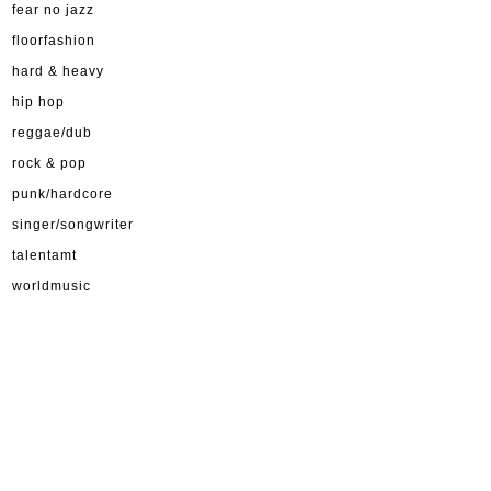
fear no jazz
floorfashion
hard & heavy
hip hop
reggae/dub
rock & pop
punk/hardcore
singer/songwriter
talentamt
worldmusic