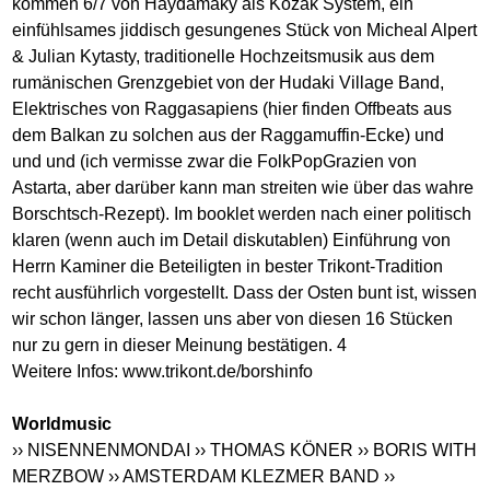
kommen 6/7 von Haydamaky als Kozak System, ein
einfühlsames jiddisch gesungenes Stück von Micheal Alpert
& Julian Kytasty, traditionelle Hochzeitsmusik aus dem
rumänischen Grenzgebiet von der Hudaki Village Band,
Elektrisches von Raggasapiens (hier finden Offbeats aus
dem Balkan zu solchen aus der Raggamuffin-Ecke) und
und und (ich vermisse zwar die FolkPopGrazien von
Astarta, aber darüber kann man streiten wie über das wahre
Borschtsch-Rezept). Im booklet werden nach einer politisch
klaren (wenn auch im Detail diskutablen) Einführung von
Herrn Kaminer die Beteiligten in bester Trikont-Tradition
recht ausführlich vorgestellt. Dass der Osten bunt ist, wissen
wir schon länger, lassen uns aber von diesen 16 Stücken
nur zu gern in dieser Meinung bestätigen. 4
Weitere Infos:
www.trikont.de/borshinfo
Worldmusic
›› NISENNENMONDAI
›› THOMAS KÖNER
›› BORIS WITH
MERZBOW
›› AMSTERDAM KLEZMER BAND
››