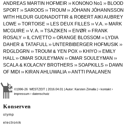
ANDREAS MARTIN HOFMEIR
›› KONONO No1
›› BLOOD
SPORT
›› SAROOS
›› TROUM
›› JÓHANN JÓHANNSSON
WITH HILDUR GUDNADOTTIR & ROBERT AIKI AUBREY
LOWE
›› TORTOISE
›› LES DEUX FILLES
›› V.A.
›› MARK
MCGUIRE
›› V. A.
›› TSAZIKEN
›› EIVØR
›› FRANK
ROSALY
›› IL CIVETTO
›› ORANGE BLOSSOM
›› LYDIA
DAHER & TATAFULL
›› UNTERBIBERGER HOFMUSIK
››
RDGLDGRN
›› TROUM & YEN POX
›› KHIYO
›› EMILY
HALL
›› OMAR SOULEYMAN
›› OMAR SOULEYMAN
››
SCALA & KOLACNY BROTHERS
›› SOAPKILLS
›› DAWN
OF MIDI
›› KIRAN AHLUWALIA
›› ANTTI PAALANEN
©1996-26 WESTZEIT | 2016.04.01 | Autor: Karsten Zimalla |
› kontakt
›
impressum
› datenschutz
Konserven
olymp
electronik