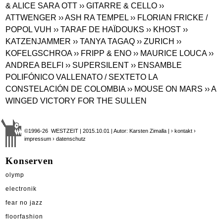
& ALICE SARA OTT
›› GITARRE & CELLO
››
ATTWENGER
›› ASH RA TEMPEL
›› FLORIAN FRICKE /
POPOL VUH
›› TARAF DE HAÏDOUKS
›› KHOST
››
KATZENJAMMER
›› TANYA TAGAQ
›› ZURICH
››
KOFELGSCHROA
›› FRIPP & ENO
›› MAURICE LOUCA
››
ANDREA BELFI
›› SUPERSILENT
›› ENSAMBLE
POLIFÓNICO VALLENATO / SEXTETO LA
CONSTELACIÓN DE COLOMBIA
›› MOUSE ON MARS
›› A
WINGED VICTORY FOR THE SULLEN
©1996-26 WESTZEIT | 2015.10.01 | Autor: Karsten Zimalla |
› kontakt
›
impressum
› datenschutz
Konserven
olymp
electronik
fear no jazz
floorfashion