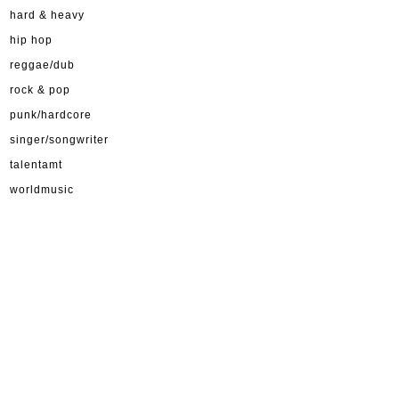
hard & heavy
hip hop
reggae/dub
rock & pop
punk/hardcore
singer/songwriter
talentamt
worldmusic