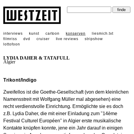
interviews
kunst
cartoon
konserven
liesmich.txt
filmriss
dvd
cruiser
live reviews
stripshow
lottofoon
LYDIA DAHER & TATAFULL
Algier
Trikont/Indigo
Zweifellos ist die Goethe-Gesellschaft (von dem kleinlichen
Namensstreit mit Wolfgang Müller mal abgesehen) eine
recht verdienstvolle Einrichtung. Ermöglichte sie es doch
z.B. Lydia Daher, die mit einer Einladung zum "14ème
Festival Culturel Européen" in Algier erste musikalische
Kontakte knüpfen konnte, jene ein Jahr darauf in einigen