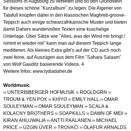
Sessions in Augsburg zu vertiefen und so den Grundstein
für dieses schöne "Kurzalbum" zu legen. Die Algerier von
Tatafull knüpfen dabei in den klassischen Maghreb-groove-
Teppich auch einige schwarzafrikanische Muster und bieten
damit Dahers wundervollen Texten eine kuschelige
Unterlage. Über Sätze wie "Alles, was der Wind mir bringt /
nimmt er wieder mit" kann man auf diesem Teppich lange
meditieren. Als kleines Extra gibt’s auf der CD auch noch
zwei feine, auf Auszügen aus dem Film "Sahara Salaam"
von Wolf Gauditz basierende Videos. 4
Weitere Infos:
www.lydiadaher.de
Worldmusic
›› UNTERBIBERGER HOFMUSIK
›› RDGLDGRN
››
TROUM & YEN POX
›› KHIYO
›› EMILY HALL
›› OMAR
SOULEYMAN
›› OMAR SOULEYMAN
›› SCALA &
KOLACNY BROTHERS
›› SOAPKILLS
›› DAWN OF MIDI
››
KIRAN AHLUWALIA
›› ANTTI PAALANEN
›› MICHAEL
PRICE
›› ÚZGIN ŰVER
›› TROVAČI
›› ÓLAFUR ARNALDS