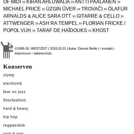
OF MIDI
›› KIRAN AHLUWALIA
›› ANTTI PAALANEN
››
MICHAEL PRICE
›› ÚZGIN ŰVER
›› TROVAČI
›› ÓLAFUR
ARNALDS & ALICE SARA OTT
›› GITARRE & CELLO
››
ATTWENGER
›› ASH RA TEMPEL
›› FLORIAN FRICKE /
POPOL VUH
›› TARAF DE HAÏDOUKS
›› KHOST
©1996-26 WESTZEIT | 2016.02.01 | Autor: Dennis Behle |
› kontakt
›
impressum
› datenschutz
Konserven
olymp
electronik
fear no jazz
floorfashion
hard & heavy
hip hop
reggae/dub
rock & pop