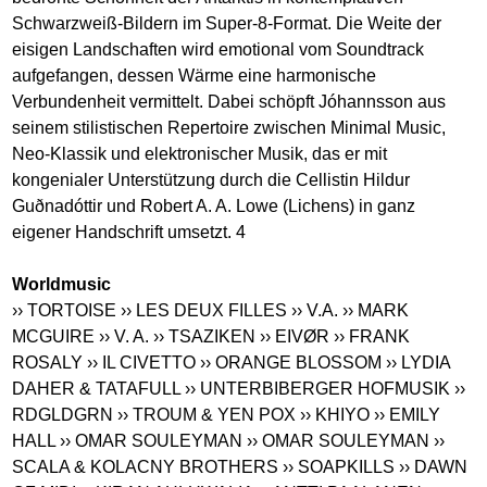
Schwarzweiß-Bildern im Super-8-Format. Die Weite der
eisigen Landschaften wird emotional vom Soundtrack
aufgefangen, dessen Wärme eine harmonische
Verbundenheit vermittelt. Dabei schöpft Jóhannsson aus
seinem stilistischen Repertoire zwischen Minimal Music,
Neo-Klassik und elektronischer Musik, das er mit
kongenialer Unterstützung durch die Cellistin Hildur
Guðnadóttir und Robert A. A. Lowe (Lichens) in ganz
eigener Handschrift umsetzt. 4
Worldmusic
›› TORTOISE
›› LES DEUX FILLES
›› V.A.
›› MARK
MCGUIRE
›› V. A.
›› TSAZIKEN
›› EIVØR
›› FRANK
ROSALY
›› IL CIVETTO
›› ORANGE BLOSSOM
›› LYDIA
DAHER & TATAFULL
›› UNTERBIBERGER HOFMUSIK
››
RDGLDGRN
›› TROUM & YEN POX
›› KHIYO
›› EMILY
HALL
›› OMAR SOULEYMAN
›› OMAR SOULEYMAN
››
SCALA & KOLACNY BROTHERS
›› SOAPKILLS
›› DAWN