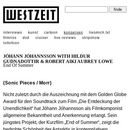
interviews
kunst
cartoon
konserven
liesmich.txt
filmriss
dvd
cruiser
live reviews
stripshow
lottofoon
JÓHANN JÓHANNSSON WITH HILDUR
GUDNADOTTIR & ROBERT AIKI AUBREY LOWE
End Of Summer
(Sonic Pieces / Morr)
Nicht zuletzt durch die Auszeichnung mit dem Golden Globe
Award für den Soundtrack zum Film „Die Entdeckung der
Unendlichkeit“ hat Jóhann Jóhannsson als Filmkomponist
allgemeine Bekanntheit und Anerkennung erlangt. Sein
jüngstes Projekt, der Kurzfilm „End of Summer“, zeigt die
bedrohte Schönheit der Antarktis in kontemplativen