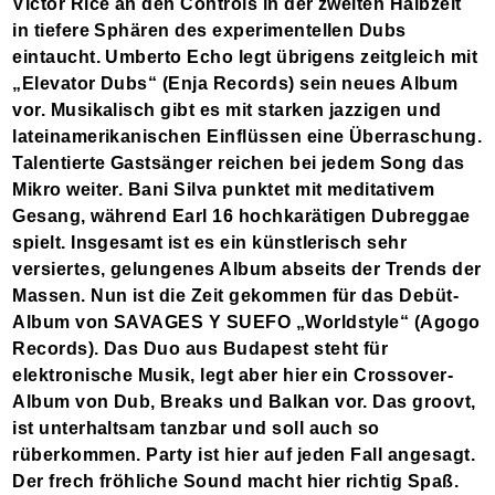
Victor Rice an den Controls in der zweiten Halbzeit
in tiefere Sphären des experimentellen Dubs
eintaucht. Umberto Echo legt übrigens zeitgleich mit
„Elevator Dubs“ (Enja Records) sein neues Album
vor. Musikalisch gibt es mit starken jazzigen und
lateinamerikanischen Einflüssen eine Überraschung.
Talentierte Gastsänger reichen bei jedem Song das
Mikro weiter. Bani Silva punktet mit meditativem
Gesang, während Earl 16 hochkarätigen Dubreggae
spielt. Insgesamt ist es ein künstlerisch sehr
versiertes, gelungenes Album abseits der Trends der
Massen. Nun ist die Zeit gekommen für das Debüt-
Album von SAVAGES Y SUEFO „Worldstyle“ (Agogo
Records). Das Duo aus Budapest steht für
elektronische Musik, legt aber hier ein Crossover-
Album von Dub, Breaks und Balkan vor. Das groovt,
ist unterhaltsam tanzbar und soll auch so
rüberkommen. Party ist hier auf jeden Fall angesagt.
Der frech fröhliche Sound macht hier richtig Spaß.