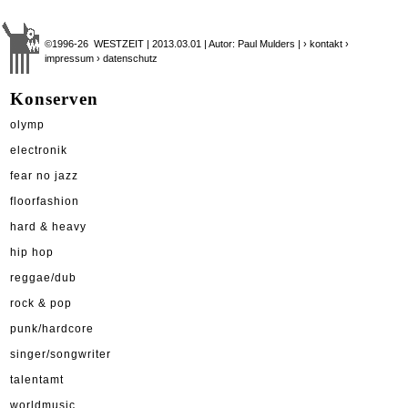
©1996-26 WESTZEIT | 2013.03.01 | Autor: Paul Mulders |
› kontakt
›
impressum
› datenschutz
Konserven
olymp
electronik
fear no jazz
floorfashion
hard & heavy
hip hop
reggae/dub
rock & pop
punk/hardcore
singer/songwriter
talentamt
worldmusic