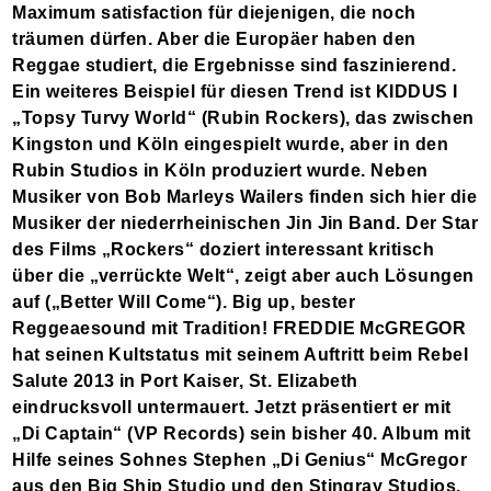
Maximum satisfaction für diejenigen, die noch
träumen dürfen. Aber die Europäer haben den
Reggae studiert, die Ergebnisse sind faszinierend.
Ein weiteres Beispiel für diesen Trend ist KIDDUS I
„Topsy Turvy World“ (Rubin Rockers), das zwischen
Kingston und Köln eingespielt wurde, aber in den
Rubin Studios in Köln produziert wurde. Neben
Musiker von Bob Marleys Wailers finden sich hier die
Musiker der niederrheinischen Jin Jin Band. Der Star
des Films „Rockers“ doziert interessant kritisch
über die „verrückte Welt“, zeigt aber auch Lösungen
auf („Better Will Come“). Big up, bester
Reggeaesound mit Tradition! FREDDIE McGREGOR
hat seinen Kultstatus mit seinem Auftritt beim Rebel
Salute 2013 in Port Kaiser, St. Elizabeth
eindrucksvoll untermauert. Jetzt präsentiert er mit
„Di Captain“ (VP Records) sein bisher 40. Album mit
Hilfe seines Sohnes Stephen „Di Genius“ McGregor
aus den Big Ship Studio und den Stingray Studios.