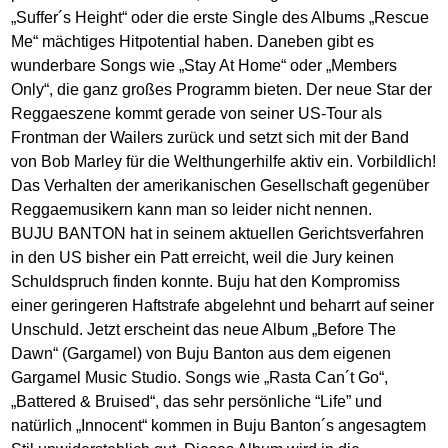
„Suffer´s Height“ oder die erste Single des Albums „Rescue
Me“ mächtiges Hitpotential haben. Daneben gibt es
wunderbare Songs wie „Stay At Home“ oder „Members
Only“, die ganz großes Programm bieten. Der neue Star der
Reggaeszene kommt gerade von seiner US-Tour als
Frontman der Wailers zurück und setzt sich mit der Band
von Bob Marley für die Welthungerhilfe aktiv ein. Vorbildlich!
Das Verhalten der amerikanischen Gesellschaft gegenüber
Reggaemusikern kann man so leider nicht nennen.
BUJU BANTON hat in seinem aktuellen Gerichtsverfahren
in den US bisher ein Patt erreicht, weil die Jury keinen
Schuldspruch finden konnte. Buju hat den Kompromiss
einer geringeren Haftstrafe abgelehnt und beharrt auf seiner
Unschuld. Jetzt erscheint das neue Album „Before The
Dawn“ (Gargamel) von Buju Banton aus dem eigenen
Gargamel Music Studio. Songs wie „Rasta Can´t Go“,
„Battered & Bruised“, das sehr persönliche “Life” und
natürlich „Innocent“ kommen in Buju Banton´s angesagtem