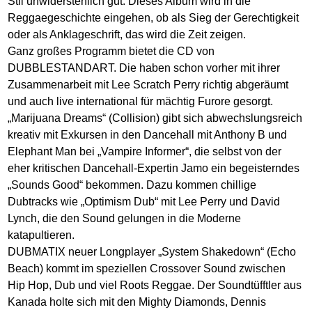
Stil unwiderstehlich gut. Dieses Album wird in die
Reggaegeschichte eingehen, ob als Sieg der Gerechtigkeit
oder als Anklageschrift, das wird die Zeit zeigen.
Ganz großes Programm bietet die CD von
DUBBLESTANDART. Die haben schon vorher mit ihrer
Zusammenarbeit mit Lee Scratch Perry richtig abgeräumt
und auch live international für mächtig Furore gesorgt.
„Marijuana Dreams“ (Collision) gibt sich abwechslungsreich
kreativ mit Exkursen in den Dancehall mit Anthony B und
Elephant Man bei „Vampire Informer“, die selbst von der
eher kritischen Dancehall-Expertin Jamo ein begeisterndes
„Sounds Good“ bekommen. Dazu kommen chillige
Dubtracks wie „Optimism Dub“ mit Lee Perry und David
Lynch, die den Sound gelungen in die Moderne
katapultieren.
DUBMATIX neuer Longplayer „System Shakedown“ (Echo
Beach) kommt im speziellen Crossover Sound zwischen
Hip Hop, Dub und viel Roots Reggae. Der Soundtüfftler aus
Kanada holte sich mit den Mighty Diamonds, Dennis