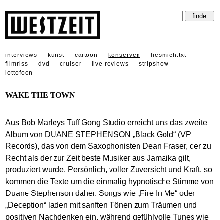
interviews
kunst
cartoon
konserven
liesmich.txt
filmriss
dvd
cruiser
live reviews
stripshow
lottofoon
WAKE THE TOWN
Aus Bob Marleys Tuff Gong Studio erreicht uns das zweite
Album von DUANE STEPHENSON „Black Gold“ (VP
Records), das von dem Saxophonisten Dean Fraser, der zu
Recht als der zur Zeit beste Musiker aus Jamaika gilt,
produziert wurde. Persönlich, voller Zuversicht und Kraft, so
kommen die Texte um die einmalig hypnotische Stimme von
Duane Stephenson daher. Songs wie „Fire In Me“ oder
„Deception“ laden mit sanften Tönen zum Träumen und
positiven Nachdenken ein, während gefühlvolle Tunes wie