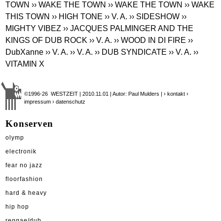
TOWN
›› WAKE THE TOWN
›› WAKE THE TOWN
›› WAKE
THIS TOWN
›› HIGH TONE
›› V. A.
›› SIDESHOW
››
MIGHTY VIBEZ
›› JACQUES PALMINGER AND THE
KINGS OF DUB ROCK
›› V. A.
›› WOOD IN DI FIRE
››
DubXanne
›› V. A.
›› V. A.
›› DUB SYNDICATE
›› V. A.
››
VITAMIN X
©1996-26 WESTZEIT | 2010.11.01 | Autor: Paul Mulders |
› kontakt
›
impressum
› datenschutz
Konserven
olymp
electronik
fear no jazz
floorfashion
hard & heavy
hip hop
reggae/dub