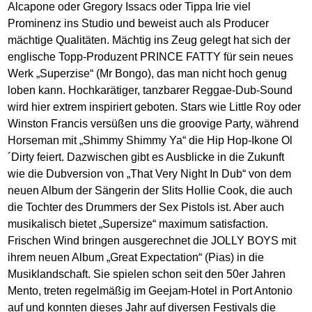
Alcapone oder Gregory Issacs oder Tippa Irie viel
Prominenz ins Studio und beweist auch als Producer
mächtige Qualitäten. Mächtig ins Zeug gelegt hat sich der
englische Topp-Produzent PRINCE FATTY für sein neues
Werk „Superzise“ (Mr Bongo), das man nicht hoch genug
loben kann. Hochkarätiger, tanzbarer Reggae-Dub-Sound
wird hier extrem inspiriert geboten. Stars wie Little Roy oder
Winston Francis versüßen uns die groovige Party, während
Horseman mit „Shimmy Shimmy Ya“ die Hip Hop-Ikone Ol
´Dirty feiert. Dazwischen gibt es Ausblicke in die Zukunft
wie die Dubversion von „That Very Night In Dub“ von dem
neuen Album der Sängerin der Slits Hollie Cook, die auch
die Tochter des Drummers der Sex Pistols ist. Aber auch
musikalisch bietet „Supersize“ maximum satisfaction.
Frischen Wind bringen ausgerechnet die JOLLY BOYS mit
ihrem neuen Album „Great Expectation“ (Pias) in die
Musiklandschaft. Sie spielen schon seit den 50er Jahren
Mento, treten regelmäßig im Geejam-Hotel in Port Antonio
auf und konnten dieses Jahr auf diversen Festivals die