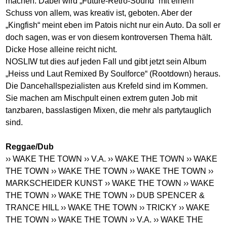
machen. Dabei wird „Future-Retro-Sound“ mit einem
Schuss von allem, was kreativ ist, geboten. Aber der
„Kingfish“ meint eben im Patois nicht nur ein Auto. Da soll er
doch sagen, was er von diesem kontroversen Thema hält.
Dicke Hose alleine reicht nicht.
NOSLIW tut dies auf jeden Fall und gibt jetzt sein Album
„Heiss und Laut Remixed By Soulforce“ (Rootdown) heraus.
Die Dancehallspezialisten aus Krefeld sind im Kommen.
Sie machen am Mischpult einen extrem guten Job mit
tanzbaren, basslastigen Mixen, die mehr als partytauglich
sind.
Reggae/Dub
›› WAKE THE TOWN
›› V.A.
›› WAKE THE TOWN
›› WAKE
THE TOWN
›› WAKE THE TOWN
›› WAKE THE TOWN
››
MARKSCHEIDER KUNST
›› WAKE THE TOWN
›› WAKE
THE TOWN
›› WAKE THE TOWN
›› DUB SPENCER &
TRANCE HILL
›› WAKE THE TOWN
›› TRICKY
›› WAKE
THE TOWN
›› WAKE THE TOWN
›› V.A.
›› WAKE THE