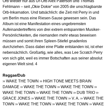
Orb wieder nur aus Ur-Orb Alex Paterson und Thomas
Fehlmann – seit „Okie Dokie“ von 2005 die unschlagbarste
Orb-Inkarnation. Und tatsächlich: die Zeit mit Perry in und
um Berlin muss eine Riesen-Sause gewesen sein. Das
Album ist eine Manifestation eines ungebremsten
Aufeinandertreffens von drei extrem entspannten Musiker-
Persönlichkeiten, die niemanden mehr etwas beweisen
müssen und somit ihren Spleen-Stiefel gnadenlos
durchziehen. Dass dabei eine Platte entstanden ist, ist eher
nebensächlich. Großartig, wie alles, was Lee Scratch Perry
von sich gibt, weil es immer Botschaften aus seiner absolut
eigenen Welt sind. 4
Reggae/Dub
›› WAKE THE TOWN
›› HIGH TONE MEETS BRAIN
DAMAGE
›› WAKE THE TOWN
›› WAKE THE TOWN
››
WAKE THE TOWN
›› WAKE THE TOWN
›› DUB TRIO
››
GRACE JONES
›› WAKE THE TOWN
›› V. A.
›› WAKE THE
TOWN
›› WAKE THE TOWN
›› WAKE THE TOWN
›› WAKE