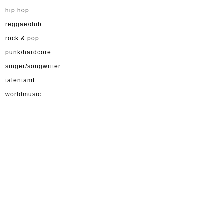
hip hop
reggae/dub
rock & pop
punk/hardcore
singer/songwriter
talentamt
worldmusic