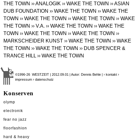
THE TOWN
›› ANALOGIK
›› WAKE THE TOWN
›› ASIAN
DUB FOUNDATION
›› WAKE THE TOWN
›› WAKE THE
TOWN
›› WAKE THE TOWN
›› WAKE THE TOWN
›› WAKE
THE TOWN
›› V.A.
›› WAKE THE TOWN
›› WAKE THE
TOWN
›› WAKE THE TOWN
›› WAKE THE TOWN
››
MARKSCHEIDER KUNST
›› WAKE THE TOWN
›› WAKE
THE TOWN
›› WAKE THE TOWN
›› DUB SPENCER &
TRANCE HILL
›› WAKE THE TOWN
©1996-26 WESTZEIT | 2012.09.01 | Autor: Dennis Behle |
› kontakt
›
impressum
› datenschutz
Konserven
olymp
electronik
fear no jazz
floorfashion
hard & heavy