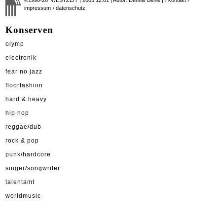
impressum
› datenschutz
Konserven
olymp
electronik
fear no jazz
floorfashion
hard & heavy
hip hop
reggae/dub
rock & pop
punk/hardcore
singer/songwriter
talentamt
worldmusic