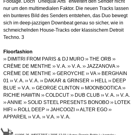
Footage. Doch "Unequal Arts" erweitert den Sender nicht
nur um den multimedialen Faktor. Die neuen Tracks lassen
ein bunteres Bild des Senders entstehen, das Duo bewegt
sich im deep-jazzigen Downbeat genau so sicher, wie in
schmeichelnden House-Tracks oder klassischem Detroit
Techno. 3
Floorfashion
›› DIMITRI FROM PARIS & DJ MURO
›› THE ORB
››
CRÈME DE MENTHE
›› V. A.
›› V. A.
›› JAZZANOVA
››
CRÈME DE MENTHE
›› GEROYCHE
›› VA
›› BERGHAIN
01
›› V. A.
›› V. A.
›› DAKAR & GRINSER
›› HELL
›› DEEP
BLUE
›› V.A.
›› GEORGE CLINTON
›› MOONBOOTICA
››
RICHIE HAWTIN
›› COLDCUT
›› DUB CLUB
›› V. A.
›› V. A.
›› ANNIE
›› SOLID STEEL PRESENTS BONOBO
›› LOTEK
HIFI
›› ROLL DEEP
›› JAHCOOZI
›› ALTER EGO
››
APPAREIL
›› V.A.
›› V.A.
›› V. A.
©1996-26 WESTZEIT | 2005.12.01 | Autor: Dennis Behle |
› kontakt
›