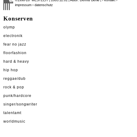
impressum
› datenschutz
Konserven
olymp
electronik
fear no jazz
floorfashion
hard & heavy
hip hop
reggae/dub
rock & pop
punk/hardcore
singer/songwriter
talentamt
worldmusic