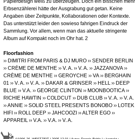
Papierdesign weiß zu überzeugen. Doch ein bisschen mehr
Erbsenzählerei hätte der Ausgrabung gut getan. Keine
Angaben über Zeitpunkte, Kollaborationen oder Kontexte.
Das unterstützt leider den sowieso fahrigen Eindruck der
Sammlung. Vor allem, wenn man das aktuelle stringente
Album auf Kompakt noch im Ohr hat. 2
Floorfashion
›› DIMITRI FROM PARIS & DJ MURO
›› SENDER BERLIN
›› CRÈME DE MENTHE
›› V. A.
›› V. A.
›› JAZZANOVA
››
CRÈME DE MENTHE
›› GEROYCHE
›› VA
›› BERGHAIN
01
›› V. A.
›› V. A.
›› DAKAR & GRINSER
›› HELL
›› DEEP
BLUE
›› V.A.
›› GEORGE CLINTON
›› MOONBOOTICA
››
RICHIE HAWTIN
›› COLDCUT
›› DUB CLUB
›› V. A.
›› V. A.
›› ANNIE
›› SOLID STEEL PRESENTS BONOBO
›› LOTEK
HIFI
›› ROLL DEEP
›› JAHCOOZI
›› ALTER EGO
››
APPAREIL
›› V.A.
›› V.A.
›› V. A.
©1996-26 WESTZEIT | 2005.12.01 | Autor: Dennis Behle |
› kontakt
›