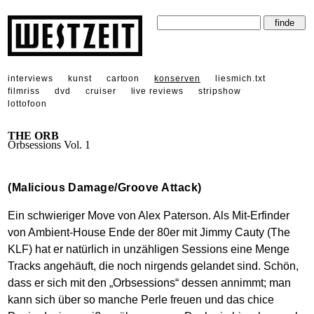
interviews
kunst
cartoon
konserven
liesmich.txt
filmriss
dvd
cruiser
live reviews
stripshow
lottofoon
THE ORB
Orbsessions Vol. 1
(Malicious Damage/Groove Attack)
Ein schwieriger Move von Alex Paterson. Als Mit-Erfinder
von Ambient-House Ende der 80er mit Jimmy Cauty (The
KLF) hat er natürlich in unzähligen Sessions eine Menge
Tracks angehäuft, die noch nirgends gelandet sind. Schön,
dass er sich mit den „Orbsessions“ dessen annimmt; man
kann sich über so manche Perle freuen und das chice