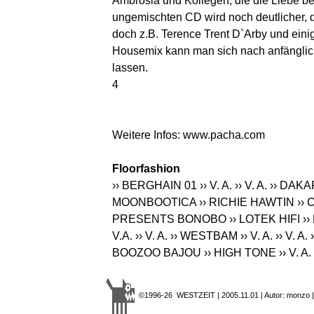
Ambrosia und Kollegen, die die Liebe be
ungemischten CD wird noch deutlicher, d
doch z.B. Terence Trent D`Arby und eini
Housemix kann man sich nach anfänglic
lassen.
4
Weitere Infos:
www.pacha.com
Floorfashion
›› BERGHAIN 01
›› V. A.
›› V. A.
›› DAK
MOONBOOTICA
›› RICHIE HAWTIN
››
PRESENTS BONOBO
›› LOTEK HIFI
›
V.A.
›› V. A.
›› WESTBAM
›› V. A.
›› V. A.
BOOZOO BAJOU
›› HIGH TONE
›› V. A.
©1996-26 WESTZEIT | 2005.11.01 | Autor: monzo 