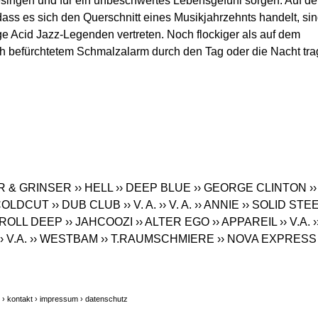
singen und für ein unbeschwertes Lebensgefühl sorgen. Auf der
ass es sich den Querschnitt eines Musikjahrzehnts handelt, si
ge Acid Jazz-Legenden vertreten. Noch flockiger als auf dem
h befürchtetem Schmalzalarm durch den Tag oder die Nacht tr
AR & GRINSER
›› HELL
›› DEEP BLUE
›› GEORGE CLINTON
››
 COLDCUT
›› DUB CLUB
›› V. A.
›› V. A.
›› ANNIE
›› SOLID STE
› ROLL DEEP
›› JAHCOOZI
›› ALTER EGO
›› APPAREIL
›› V.A.
›
›› V.A.
›› WESTBAM
›› T.RAUMSCHMIERE
›› NOVA EXPRESS
|
› kontakt
› impressum
› datenschutz