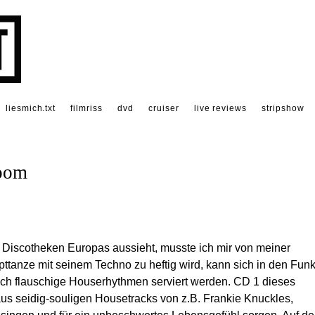
liesmich.txt
filmriss
dvd
cruiser
live reviews
stripshow
Room
 Discotheken Europas aussieht, musste ich mir von meiner
tanze mit seinem Techno zu heftig wird, kann sich in den Fun
ch flauschige Houserhythmen serviert werden. CD 1 dieses
us seidig-souligen Housetracks von z.B. Frankie Knuckles,