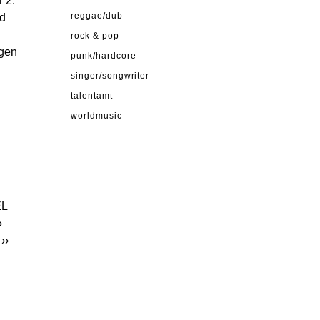
 2.
nd
reggae/dub
rock & pop
agen
punk/hardcore
singer/songwriter
talentamt
worldmusic
EL
›
››