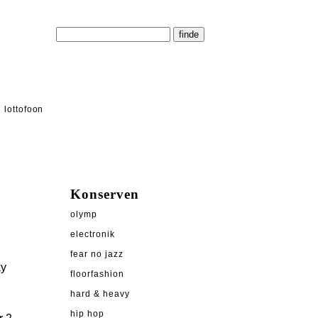
lottofoon
Konserven
olymp
electronik
fear no jazz
ky
floorfashion
hard & heavy
hip hop