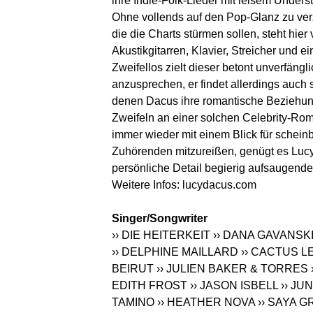
ihre Indie-Folk-Lieder mit leisem Under
Ohne vollends auf den Pop-Glanz zu ver
die die Charts stürmen sollen, steht hier
Akustikgitarren, Klavier, Streicher und e
Zweifellos zielt dieser betont unverfäng
anzusprechen, er findet allerdings auch s
denen Dacus ihre romantische Beziehung
Zweifeln an einer solchen Celebrity-Ro
immer wieder mit einem Blick für scheinb
Zuhörenden mitzureißen, genügt es Lucy 
persönliche Detail begierig aufsaugend
Weitere Infos: lucydacus.com
Singer/Songwriter
›› DIE HEITERKEIT
›› DANA GAVANSK
›› DELPHINE MAILLARD
›› CACTUS L
BEIRUT
›› JULIEN BAKER & TORRES
EDITH FROST
›› JASON ISBELL
›› JU
TAMINO
›› HEATHER NOVA
›› SAYA G