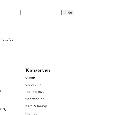
lottofoon
Konserven
olymp
electronik
n
fear no jazz
floorfashion
hard & heavy
ran,
hip hop