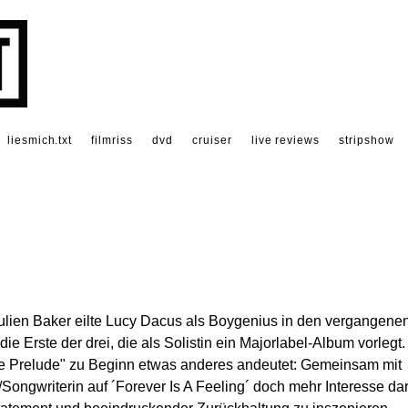
liesmich.txt
filmriss
dvd
cruiser
live reviews
stripshow
ulien Baker eilte Lucy Dacus als Boygenius in den vergangene
 die Erste der drei, die als Solistin ein Majorlabel-Album vorlegt.
pe Prelude" zu Beginn etwas anderes andeutet: Gemeinsam mit
Songwriterin auf ´Forever Is A Feeling´ doch mehr Interesse da