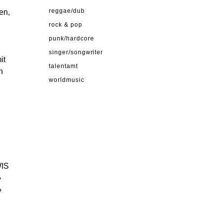
en,
reggae/dub
rock & pop
punk/hardcore
singer/songwriter
it
talentamt
n
worldmusic
d
WIS
›
›