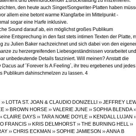
statement und beeindruckender Zurückhaltung zu inszenieren.
zichten, den heute auch Singer/Songwriter-Platten haben müss
 vor allem eine betont warme Klangfarbe im Mittelpunkt -
inmal sogar eine Harfe inklusive.
liche Sound darauf ab, ein möglichst großes Publikum
eine Entsprechung in den fast stets intimen Texten der Platte, m
 zu Julien Baker nachzeichnet und sich dabei von den eigene
manze zu herzergreifenden Liebesgeständnissen vorarbeitet un
ar unbedeutende Details fasziniert. Will meinen? Anstatt die
Dacus auf ´Forever Is A Feeling´, ihr treu ergebenes und jedes
es Publikum dahinschmelzen zu lassen. 4
I
›› LOTTA ST. JOAN & CLAUDIO DONIZELLI
›› JEFFREY LE
EE
›› BROWN HORSE
›› VALERIE JUNE
›› SOPHIA BLENDA
›
›› CLAIRE DAYS
›› TARA NOME DOYLE
›› KENDALL LUJAN
›
NO FRANCIS
›› KRIS DELMHORST
›› THE BURNING HELL
››
RAY
›› CHRIS ECKMAN
›› SOPHIE JAMIESON
›› ANNA B