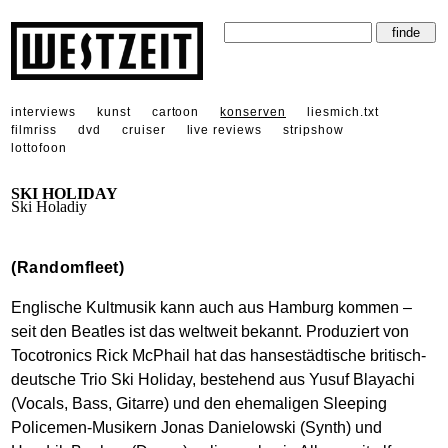
interviews
kunst
cartoon
konserven
liesmich.txt
filmriss
dvd
cruiser
live reviews
stripshow
lottofoon
SKI HOLIDAY
Ski Holadiy
(Randomfleet)
Englische Kultmusik kann auch aus Hamburg kommen –
seit den Beatles ist das weltweit bekannt. Produziert von
Tocotronics Rick McPhail hat das hansestädtische britisch-
deutsche Trio Ski Holiday, bestehend aus Yusuf Blayachi
(Vocals, Bass, Gitarre) und den ehemaligen Sleeping
Policemen-Musikern Jonas Danielowski (Synth) und