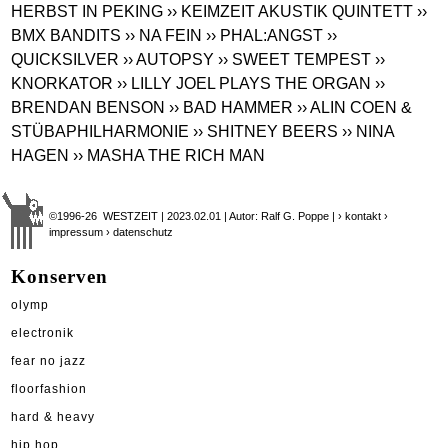
HERBST IN PEKING
›› KEIMZEIT AKUSTIK QUINTETT
››
BMX BANDITS
›› NA FEIN
›› PHAL:ANGST
››
QUICKSILVER
›› AUTOPSY
›› SWEET TEMPEST
››
KNORKATOR
›› LILLY JOEL PLAYS THE ORGAN
››
BRENDAN BENSON
›› BAD HAMMER
›› ALIN COEN &
STÜBAPHILHARMONIE
›› SHITNEY BEERS
›› NINA
HAGEN
›› MASHA THE RICH MAN
©1996-26 WESTZEIT | 2023.02.01 | Autor: Ralf G. Poppe |
› kontakt
›
impressum
› datenschutz
Konserven
olymp
electronik
fear no jazz
floorfashion
hard & heavy
hip hop