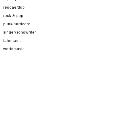
reggae/dub
rock & pop
punk/hardcore
singer/songwriter
talentamt
worldmusic