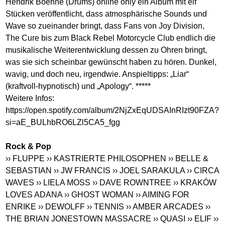
Hendrik Boehne (Drums) online only ein Album mit elf
Stücken veröffentlicht, dass atmosphärische Sounds und
Wave so zueinander bringt, dass Fans von Joy Division,
The Cure bis zum Black Rebel Motorcycle Club endlich die
musikalische Weiterentwicklung dessen zu Ohren bringt,
was sie sich scheinbar gewünscht haben zu hören. Dunkel,
wavig, und doch neu, irgendwie. Anspieltipps: „Liar“
(kraftvoll-hypnotisch) und „Apology“. *****
Weitere Infos:
https://open.spotify.com/album/2NjZxEqUDSAInRIzt90FZA?
si=aE_BULhbRO6LZl5CA5_fgg
Rock & Pop
›› FLUPPE
›› KASTRIERTE PHILOSOPHEN
›› BELLE &
SEBASTIAN
›› JW FRANCIS
›› JOEL SARAKULA
›› CIRCA
WAVES
›› LIELA MOSS
›› DAVE ROWNTREE
›› KRAKÓW
LOVES ADANA
›› GHOST WOMAN
›› AIMING FOR
ENRIKE
›› DEWOLFF
›› TENNIS
›› AMBER ARCADES
››
THE BRIAN JONESTOWN MASSACRE
›› QUASI
›› ELIF
››