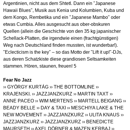
Argentinien, nicht aus dem Shtetl. Dann ein "Japanese
Hawaii Blues", Musik aus Kenia und Kolumbien, Kuba und
dem Kongo, Rembetika und ein "Japanese Mambo" oder
etwas Cumbia. Alles ausgesucht aus ober-obskuren
Quellen (allein die Geschichte von den 35 kg japanischer
Schellack-Platten, die irgendwie einen (frachtgünstigen)
Weg nach Deutschland finden mussten, ist wunderbar!).
"Eclecticism is the key" – so das Motto der "Lift it up!"-DJs,
aus deren Schatzkiste diese grandiosen Seltsamkeiten
stammen. Hören, staunen, freuen! 5
Fear No Jazz
›› GYÖRGY KURTÁG
›› THE BOTTOMLINE
››
KRAJENSKI.
›› JAZZJANZKURZ
›› MARTIN TAXT
››
ANNE PACEO
›› WIM MERTENS
›› MARTELL BEIGANG
››
BEADY BELLE
›› DAY & TAXI
›› MESCHIYA LAKE & THE
NEW MOVEMENT
›› JAZZJANZKURZ
›› ULITA KNAUS
››
JAZZJANZKURZ
›› JAZZJANZKURZ
›› BENEDICTE
MAURSETH
›› AXEL DÖRNER & MAZEN KERBAJ
››