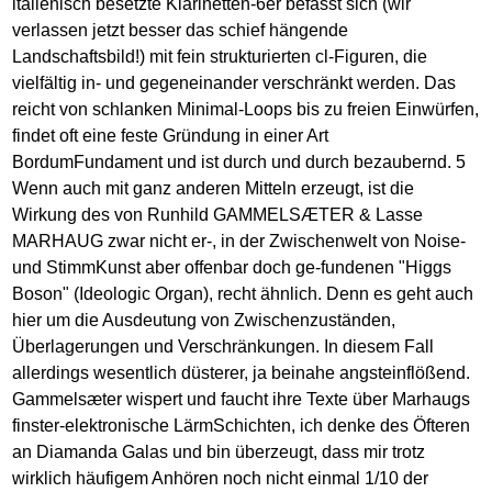
italienisch besetzte Klarinetten-6er befasst sich (wir
verlassen jetzt besser das schief hängende
Landschaftsbild!) mit fein strukturierten cl-Figuren, die
vielfältig in- und gegeneinander verschränkt werden. Das
reicht von schlanken Minimal-Loops bis zu freien Einwürfen,
findet oft eine feste Gründung in einer Art
BordumFundament und ist durch und durch bezaubernd. 5
Wenn auch mit ganz anderen Mitteln erzeugt, ist die
Wirkung des von Runhild GAMMELSÆTER & Lasse
MARHAUG zwar nicht er-, in der Zwischenwelt von Noise-
und StimmKunst aber offenbar doch ge-fundenen "Higgs
Boson" (Ideologic Organ), recht ähnlich. Denn es geht auch
hier um die Ausdeutung von Zwischenzuständen,
Überlagerungen und Verschränkungen. In diesem Fall
allerdings wesentlich düsterer, ja beinahe angsteinflößend.
Gammelsæter wispert und faucht ihre Texte über Marhaugs
finster-elektronische LärmSchichten, ich denke des Öfteren
an Diamanda Galas und bin überzeugt, dass mir trotz
wirklich häufigem Anhören noch nicht einmal 1/10 der