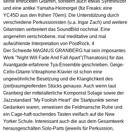
seine entrückten Gitarren, sondern auch etwas Synthesizer
und eine antike Yamaha-Heimorgel (für Freaks: eine
YC45D aus den frühen 70ern). Die Unterstützung durch
verschiedene Perkussionisten (u.a. Ingar Zach) und weitere
Gitarristen verbreitert das SoundBild nochmal. Eine
angenehm verschrobene, mal meditative und mal
aufwühlende Interpretation von PostRock. 4
Der Schwede MAGNUS GRANBERG hat sein imposantes
Werk "Night Will Fade And Fall Apart"(Thanatosis) für das
Avantgarde-erfahrene Tya-Ensemble geschrieben. Geige-
Cello-Gitarre-Vibraphone-Klavier ist schon eine
ungewöhnliche Besetzung und die Klanglichkeit des
(zeit)raumgreifenden Stücks genauso. Auch wenn laut
Granberg der mittelalterliche Komponist Solage sowie der
Jazzstandard "My Foolish Heart" die Startpunkte seiner
Gedanken waren, verweisen die Feldmansche Ruhe und
ein Cage-haft-suchendes Tasten vielfach auf die New
Yorker Schule. Interessant auch die aus dem Gesamtwerk
herausgeschälten Solo-Parts (jeweils für Perkussion,