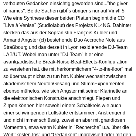
verbauten Gedanken einsichtig geworden sind..."the giver
of names". Beide Sachen gibt`s übrigens nur auf Vinyl! 5
Wie eine Synthese dieser beiden Platten beginnt die CD
"Live à Venise" (Studiolabut) des Projekts KL4NG. Dahinter
stecken das aus der Sopranistin François Kubler und
Armand Angster (cl) bestehende Duo Accroche Note aus
Straßbourg und das derzeit in Lyon residierende DJ-Team
LAB’UT. Wobei man unter "DJ-Team" hier eine
avantgardistische Break-Noise-Beat-Effects-Konfiguration
zu verstehen hat, die mit herkömmlichem "4-to-the-floor" mal
so überhaupt nichts zu tun hat. Kubler wechselt zwischen
akademischem NeutonGesang und StimmExperimenten
ebenso mühelos, wie sich Angster mit seiner Klarinette an
die elektronischen Konstrukte anschmiegt. Fiepen und
Zirpen können hier sowohl einem Schaltkreis wie auch
einer schwingenden Luftsäule entstammen. Anstrengend
und nicht immer schlüssig, zuweilen aber mit grandiosen
Momenten, etwa wenn Kubler in "Recherche" u.a. über die
Wort "kosten-los" und "Gedanken" improvisiert oder mit den