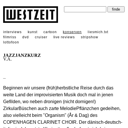
interviews
kunst
cartoon
konserven
liesmich.txt
filmriss
dvd
cruiser
live reviews
stripshow
lottofoon
JAZZJANZKURZ
V.A.
_
Beginnen wir unsere (früh)herbstliche Reise durch das
weite Land der improvisierten Musik doch mal in jenen
Gefilden, wo neben dronigen (nicht dornigen!)
ZirkularBüschen auch zarte MelodiePflänzchen gedeihen,
also vielleicht beim "Organism" (År & Dag) des
COPENHAGEN CLARINET CHOIR. Der dänisch-deutsch-