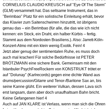
CORNELIUS CLAUDIO KREUSCH auf "Eye Of The Storm"
(GLM) versammelt hat. Das seltsame Instrument, das in
"Berimbao" Platz für ein solistische Einleitung erhält, bevor
das Klavier zum Saitenschwirren hinzutritt, ist übrigens
genau das – ein Berimbao (für alle, die das wie ich nicht
kennen: ein Stock, ein Draht, ein halber Kürbis – fertig.
Stammt aus dem Nordosten Brasiliens.). Also: Jarrett-Köln-
Konzert-Atmo mit ein klein wenig Exotik. Fein! 4
Jetzt aber genug der sentimentalen Ruhe, es muss doch
auch mal krachen! Für solche Bedürfnisse ist PETER
BRÖTZMANN eine sichere Bank. Gemeinsam mit den
Istanbuler PsychFreeRockern von KONSTRUKT trötet er
auf "Dolunay" (Karlrecords) gegen eine dichte Wand aus
drums/percussion/Gitarre und Tenor-/Baritone Sax an, bis
seine Kanne glüht. Ein weiterer Vulkan, dessen Lava sich
erst langsam, dann aber doch unaufhaltsam Bahn bricht.
Keine Gefangenen hier! 4
Auch auf JAN KLARE ist Verlass, wenn man sich die Ohren