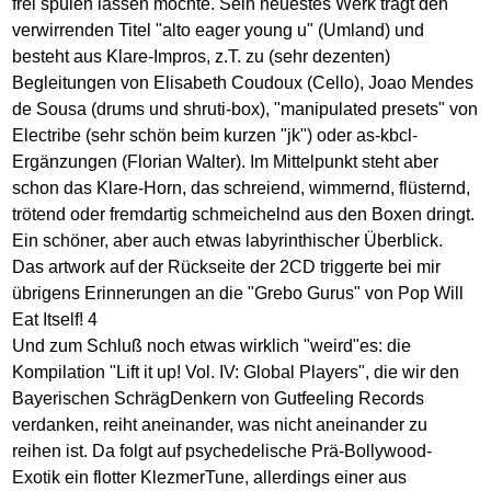
frei spülen lassen möchte. Sein neuestes Werk trägt den
verwirrenden Titel "alto eager young u" (Umland) und
besteht aus Klare-Impros, z.T. zu (sehr dezenten)
Begleitungen von Elisabeth Coudoux (Cello), Joao Mendes
de Sousa (drums und shruti-box), "manipulated presets" von
Electribe (sehr schön beim kurzen "jk") oder as-kbcl-
Ergänzungen (Florian Walter). Im Mittelpunkt steht aber
schon das Klare-Horn, das schreiend, wimmernd, flüsternd,
trötend oder fremdartig schmeichelnd aus den Boxen dringt.
Ein schöner, aber auch etwas labyrinthischer Überblick.
Das artwork auf der Rückseite der 2CD triggerte bei mir
übrigens Erinnerungen an die "Grebo Gurus" von Pop Will
Eat Itself! 4
Und zum Schluß noch etwas wirklich "weird"es: die
Kompilation "Lift it up! Vol. IV: Global Players", die wir den
Bayerischen SchrägDenkern von Gutfeeling Records
verdanken, reiht aneinander, was nicht aneinander zu
reihen ist. Da folgt auf psychedelische Prä-Bollywood-
Exotik ein flotter KlezmerTune, allerdings einer aus