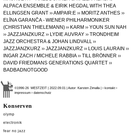
ALPACA ENSEMBLE & EIRIK HEGDAL WITH THEA
ELLINGSEN GRANT
›› AMPAIR:E
›› MORITZ ANTHES
››
ELĪNA GARANČA - WIENER PHILHARMONIKER
(CHRISTIAN THIELEMANN)
›› KARM
›› YOUN SUN NAH
›› JAZZJANZKURZ
›› LYDIE AUVRAY
›› TRONDHEIM
JAZZ ORCHESTRA & JOHAN LINDVALL
››
JAZZJANZKURZ
›› JAZZJANZKURZ
›› LOUIS LAURAIN
››
INGAR ZACH / MICHELE RABBIA
›› TILL BRÖNNER
››
DAVID FRIEDMANS GENERATIONS QUARTET
››
BADBADNOTGOOD
©1996-26 WESTZEIT | 2022.09.01 | Autor: Karsten Zimalla |
› kontakt
›
impressum
› datenschutz
Konserven
olymp
electronik
fear no jazz