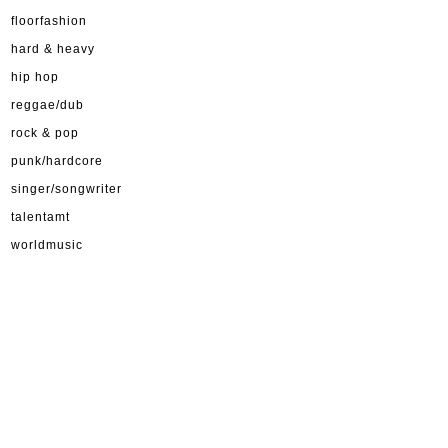
floorfashion
hard & heavy
hip hop
reggae/dub
rock & pop
punk/hardcore
singer/songwriter
talentamt
worldmusic