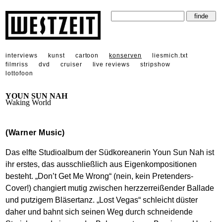
interviews
kunst
cartoon
konserven
liesmich.txt
filmriss
dvd
cruiser
live reviews
stripshow
lottofoon
YOUN SUN NAH
Waking World
(Warner Music)
Das elfte Studioalbum der Südkoreanerin Youn Sun Nah ist
ihr erstes, das ausschließlich aus Eigenkompositionen
besteht. „Don’t Get Me Wrong“ (nein, kein Pretenders-
Cover!) changiert mutig zwischen herzzerreißender Ballade
und putzigem Bläsertanz. „Lost Vegas“ schleicht düster
daher und bahnt sich seinen Weg durch schneidende