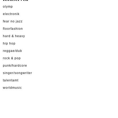
olymp
electronik
fear no jazz
floorfashion
hard & heavy
hip hop
reggae/dub
rock & pop
punk/hardcore
singer/songwriter
talentamt
worldmusic