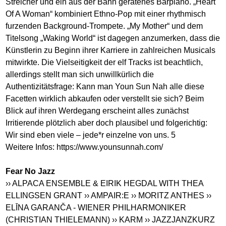
Streicher und ein aus der Bahn geratenes Barpiano. „Heart
Of A Woman“ kombiniert Ethno-Pop mit einer rhythmisch
furzenden Background-Trompete. „My Mother“ und dem
Titelsong „Waking World“ ist dagegen anzumerken, dass die
Künstlerin zu Beginn ihrer Karriere in zahlreichen Musicals
mitwirkte. Die Vielseitigkeit der elf Tracks ist beachtlich,
allerdings stellt man sich unwillkürlich die
Authentizitätsfrage: Kann man Youn Sun Nah alle diese
Facetten wirklich abkaufen oder verstellt sie sich? Beim
Blick auf ihren Werdegang erscheint alles zunächst
Irritierende plötzlich aber doch plausibel und folgerichtig:
Wir sind eben viele – jede*r einzelne von uns. 5
Weitere Infos:
https://www.younsunnah.com
/
Fear No Jazz
›› ALPACA ENSEMBLE & EIRIK HEGDAL WITH THEA
ELLINGSEN GRANT
›› AMPAIR:E
›› MORITZ ANTHES
››
ELĪNA GARANČA - WIENER PHILHARMONIKER
(CHRISTIAN THIELEMANN)
›› KARM
›› JAZZJANZKURZ