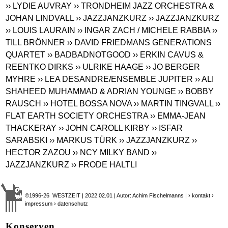
›› LYDIE AUVRAY
›› TRONDHEIM JAZZ ORCHESTRA &
JOHAN LINDVALL
›› JAZZJANZKURZ
›› JAZZJANZKURZ
›› LOUIS LAURAIN
›› INGAR ZACH / MICHELE RABBIA
››
TILL BRÖNNER
›› DAVID FRIEDMANS GENERATIONS
QUARTET
›› BADBADNOTGOOD
›› ERKIN CAVUS &
REENTKO DIRKS
›› ULRIKE HAAGE
›› JO BERGER
MYHRE
›› LEA DESANDRE/ENSEMBLE JUPITER
›› ALI
SHAHEED MUHAMMAD & ADRIAN YOUNGE
›› BOBBY
RAUSCH
›› HOTEL BOSSA NOVA
›› MARTIN TINGVALL
››
FLAT EARTH SOCIETY ORCHESTRA
›› EMMA-JEAN
THACKERAY
›› JOHN CAROLL KIRBY
›› ISFAR
SARABSKI
›› MARKUS TÜRK
›› JAZZJANZKURZ
››
HECTOR ZAZOU
›› NCY MILKY BAND
››
JAZZJANZKURZ
›› FRODE HALTLI
©1996-26 WESTZEIT | 2022.02.01 | Autor: Achim Fischelmanns |
› kontakt
›
impressum
› datenschutz
Konserven