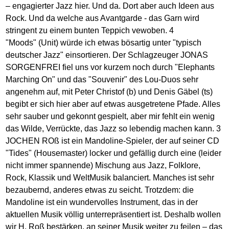
– engagierter Jazz hier. Und da. Dort aber auch Ideen aus
Rock. Und da welche aus Avantgarde - das Garn wird
stringent zu einem bunten Teppich vewoben. 4
"Moods" (Unit) würde ich etwas bösartig unter "typisch
deutscher Jazz" einsortieren. Der Schlagzeuger JONAS
SORGENFREI fiel uns vor kurzem noch durch "Elephants
Marching On" und das "Souvenir" des Lou-Duos sehr
angenehm auf, mit Peter Christof (b) und Denis Gäbel (ts)
begibt er sich hier aber auf etwas ausgetretene Pfade. Alles
sehr sauber und gekonnt gespielt, aber mir fehlt ein wenig
das Wilde, Verrückte, das Jazz so lebendig machen kann. 3
JOCHEN ROß ist ein Mandoline-Spieler, der auf seiner CD
"Tides" (Housemaster) locker und gefällig durch eine (leider
nicht immer spannende) Mischung aus Jazz, Folklore,
Rock, Klassik und WeltMusik balanciert. Manches ist sehr
bezaubernd, anderes etwas zu seicht. Trotzdem: die
Mandoline ist ein wundervolles Instrument, das in der
aktuellen Musik völlig unterrepräsentiert ist. Deshalb wollen
wir H. Roß bestärken, an seiner Musik weiter zu feilen – das