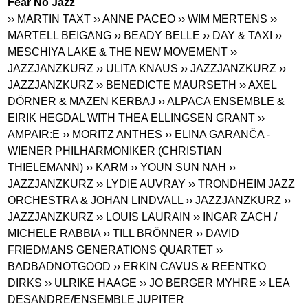
Fear No Jazz
›› MARTIN TAXT
›› ANNE PACEO
›› WIM MERTENS
››
MARTELL BEIGANG
›› BEADY BELLE
›› DAY & TAXI
››
MESCHIYA LAKE & THE NEW MOVEMENT
››
JAZZJANZKURZ
›› ULITA KNAUS
›› JAZZJANZKURZ
››
JAZZJANZKURZ
›› BENEDICTE MAURSETH
›› AXEL
DÖRNER & MAZEN KERBAJ
›› ALPACA ENSEMBLE &
EIRIK HEGDAL WITH THEA ELLINGSEN GRANT
››
AMPAIR:E
›› MORITZ ANTHES
›› ELĪNA GARANČA -
WIENER PHILHARMONIKER (CHRISTIAN
THIELEMANN)
›› KARM
›› YOUN SUN NAH
››
JAZZJANZKURZ
›› LYDIE AUVRAY
›› TRONDHEIM JAZZ
ORCHESTRA & JOHAN LINDVALL
›› JAZZJANZKURZ
››
JAZZJANZKURZ
›› LOUIS LAURAIN
›› INGAR ZACH /
MICHELE RABBIA
›› TILL BRÖNNER
›› DAVID
FRIEDMANS GENERATIONS QUARTET
››
BADBADNOTGOOD
›› ERKIN CAVUS & REENTKO
DIRKS
›› ULRIKE HAAGE
›› JO BERGER MYHRE
›› LEA
DESANDRE/ENSEMBLE JUPITER