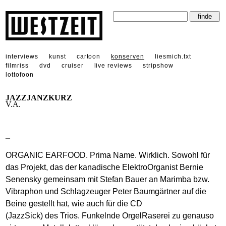
interviews
kunst
cartoon
konserven
liesmich.txt
filmriss
dvd
cruiser
live reviews
stripshow
lottofoon
JAZZJANZKURZ
V.A.
_
ORGANIC EARFOOD. Prima Name. Wirklich. Sowohl für
das Projekt, das der kanadische ElektroOrganist Bernie
Senensky gemeinsam mit Stefan Bauer an Marimba bzw.
Vibraphon und Schlagzeuger Peter Baumgärtner auf die
Beine gestellt hat, wie auch für die CD
(JazzSick) des Trios. Funkelnde OrgelRaserei zu genauso