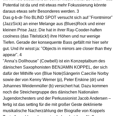
Potential ist da und mit etwas mehr Fokussierung könnte
daraus etwas sehr Besonderes werden. 3
Das g-b-dr-Trio BLIND SPOT versucht sich auf "Frontmirror"
(JazzSick) an einer Melange aus (Blues)Rock und einer
kleinen Prise Jazz. Die hat in ihrer Ray-Cooder-haften
coolness (das Titelstück!) ihre Höhen und nur wenige
Tiefen. Gerade der konsequente Bass gefällt mir hier sehr
gut. Und ihr wisst ja: "Objects in mirrors are closer than they
appear". 4
"Anna’s Dollhouse" (Cowbell) ist ein Konzeptalbum des
dänischen Saxophonisten BENJAMIN KOPPEL, der sich
dafür der Mithilfe von (Blue Note)Sängerin Caecilie Norby
sowie der von Kenny Werner (p), Peter Erskine (dr) und
Johannes Weidenmüller (b) versichert hat. Dazu kommen
noch die Streichergruppe des dänischen Nationalen
Jugendorchesters und der Perkussionist Jacob Andersen –
fertig ist das setting für die mit großer Geste deklinierte
musikalische Nacherzählung der Biografie von Koppels