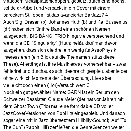
virtuosem Metallplattenklöppeln, gestützt durch eine höchst
solide dr-Arbeit und verpackt in ein Cover mit einem
barockem Stilleben. Ist das avancierter BarJazz? 4
Auch Sigi Dresen (p), Johannes Huth (b) und Kai Bussenius
(dr) haben sich für ihre Band einen schönen Namen
ausgedacht. BIG BÄNG! TRIO klingt vielversprechend und
wenn die CD "Singularity" (Huth) heißt, darf man davon
ausgehen, dass sich die drei ein wenig für AstroPhysik
interessieren (ein Blick auf die Titelnamen stützt diese
These). Allerdings ist ihre Musik etwas vorhersehbar – zwar
fehlerfrei und durchaus auch ideenreich gespielt, aber leider
ohne wirklich Momente der Überraschung. Live aber
vielleicht doch einen (Hör)Versuch wert. 3
Noch ein gut gewählter Name: GARN ist ein 5er um den
Schweizer Bassisten Claude Meier (der hat vor Jahren mit
dem Ghost Town (Trio) mal eine formidable CD voller
JazzCoverVersionen von PopHits eingespielt. Und danach
sogar eine mit in Jazz übersetztem Hillbilly-Sound!). Auf "To
The Sun" (Rabbit Hill) zerfließen die GenreGrenzen weiter