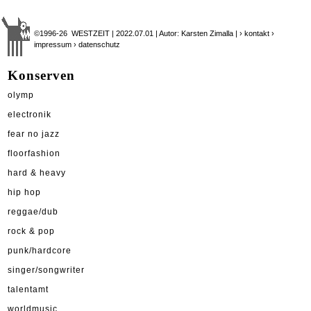
©1996-26 WESTZEIT | 2022.07.01 | Autor: Karsten Zimalla |
› kontakt
›
impressum
› datenschutz
Konserven
olymp
electronik
fear no jazz
floorfashion
hard & heavy
hip hop
reggae/dub
rock & pop
punk/hardcore
singer/songwriter
talentamt
worldmusic