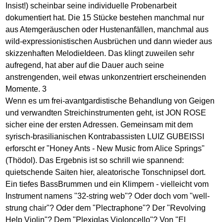
Insist!) scheinbar seine individuelle Probenarbeit
dokumentiert hat. Die 15 Stücke bestehen manchmal nur
aus Atemgeräuschen oder Hustenanfällen, manchmal aus
wild-expressionistischen Ausbrüchen und dann wieder aus
skizzenhaften MelodieIdeen. Das klingt zuweilen sehr
aufregend, hat aber auf die Dauer auch seine
anstrengenden, weil etwas unkonzentriert erscheinenden
Momente. 3
Wenn es um frei-avantgardistische Behandlung von Geigen
und verwandten Streichinstrumenten geht, ist JON ROSE
sicher eine der ersten Adressen. Gemeinsam mit dem
syrisch-brasilianischen Kontrabassisten LUIZ GUBEISSI
erforscht er "Honey Ants - New Music from Alice Springs"
(Thödol). Das Ergebnis ist so schrill wie spannend:
quietschende Saiten hier, aleatorische Tonschnipsel dort.
Ein tiefes BassBrummen und ein Klimpern - vielleicht vom
Instrument namens "32-string web"? Oder doch vom "well-
strung chair"? Oder dem "Plectraphone"? Der "Revolving
Help Violin"? Dem "Plexiglas Violoncello"? Von "El