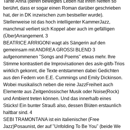
Tante Anna (deren bewegtes Leben hat ihren Neffen so
berührt, dass er sogar einen Roman darüber geschrieben
hat, der in DK inzwischen zum bestseller wurde).
Stellenweise ist das hoch intelligenter KammerJazz,
manchmal verliert sich Koppel aber auch im gefälligen
(Über)Arrangement. 3
BEATRICE ARRIGONI wagt als Sängerin auf den
gemeinsam mit ANDREA GROSSI BLEND 3
aufgenommenen "Songs and Poems" etwas mehr. Ihre
Stimme kontrastiert die Improvisationen des as/e-git/b-Trios
wirklich gekonnt, die Texte entstammen dabei Gedichten
aus den Federn von E.E. Cummings und Emily Dickinson.
Wobei musikalisch neben die reine JazzFreiheit auch
Elemente aus Zeitgenössischer Musik oder Noise(Rock)
und Ambient treten können. Und das innerhalb eines
Stücks! Ein bunter Strauß also, dessen Blüten erstaunlich
haltbar sind. 4
SEBI TRAMONTANA ist ein italienischer (Free
Jazz)Posaunist, der auf "Unfolding To Be You" (beide We