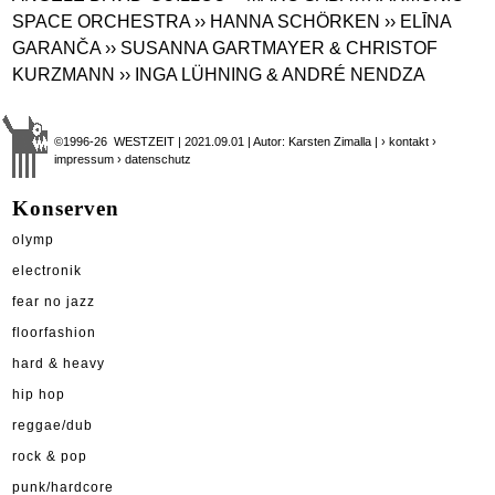
SPACE ORCHESTRA
›› HANNA SCHÖRKEN
›› ELĪNA
GARANČA
›› SUSANNA GARTMAYER & CHRISTOF
KURZMANN
›› INGA LÜHNING & ANDRÉ NENDZA
©1996-26 WESTZEIT | 2021.09.01 | Autor: Karsten Zimalla |
› kontakt
›
impressum
› datenschutz
Konserven
olymp
electronik
fear no jazz
floorfashion
hard & heavy
hip hop
reggae/dub
rock & pop
punk/hardcore