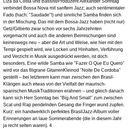
Liza da Costa und Bassist/Produzent Alexander Sonntag
verbindet Bossa Nova mit sanftem Jazz; auch sentimentaler
Fado (hach: "Saudade"!) und sinnliche Samba finden sich
in der Mischung. Das mit dem Bossa-Jazz haben (nicht nur)
Getz/Gilberto zwar schon vor sechs Jahrzehnten
vorgemacht und auch die anderen Beimischungen sind
keineswegs neu – aber die Art und Weise, wie hier mit den
Tempi gespielt wird, wie Locken und Hinhalten, Verführung
und Verzicht in Musik ausgedrückt werden, ist doch
besonders. Eine wilde Samba wie "Fazer O Que Eu Quero"
wird vor das filigrane GitarrenKleinod "Noite De Cordoba"
gestellt – bei letzterem kann man zwischen den Brasil-
Klängen auch etwas von der Vielfalt der maurisch-
spanischen MusikTraditionen erahnen – und gleich danach
kann sich Herr Sonntag bei "Big And Small" zum zwischen
Scat und Rap pendelnden Gesang die Finger wund zupfen.
Kurz: ein handwerklich perfektes BrasilJazz-Album voller
Erinnerungen an laue Sommerabende (die in diesem Jahr
ja recht selten waren). 4