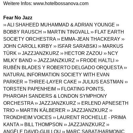
Weitere Infos:
www.hotelbossanova.com
Fear No Jazz
›› ALI SHAHEED MUHAMMAD & ADRIAN YOUNGE
››
BOBBY RAUSCH
›› MARTIN TINGVALL
›› FLAT EARTH
SOCIETY ORCHESTRA
›› EMMA-JEAN THACKERAY
››
JOHN CAROLL KIRBY
›› ISFAR SARABSKI
›› MARKUS
TÜRK
›› JAZZJANZKURZ
›› HECTOR ZAZOU
›› NCY
MILKY BAND
›› JAZZJANZKURZ
›› FRODE HALTLI
››
RUBÉN BLADES Y ROBERTO DELGADO ORQUESTA
››
NATURAL INFORMATION SOCIETY WITH EVAN
PARKER
›› THREE-LAYER CAKE
›› JULIUS EASTMAN
››
TORSTEN PAPENHEIM
›› FLOATING POINTS,
PHAROAH SANDERS & LONDON SYMPHONY
ORCHESTRA
›› JAZZJANZKURZ
›› ERLEND APNESETH
TRIO
›› MARTIN KÄLBERER
›› JAZZJANZKURZ
››
TRONDHEIM VOICES
›› LAURENT ROCHELLE - PRIMA
KANTA
›› BILL THOMPSON
›› JAZZJANZKURZ
››
ANGÈLE DAVID-GUILLOU
›› MARC SABAT/HARMONIC