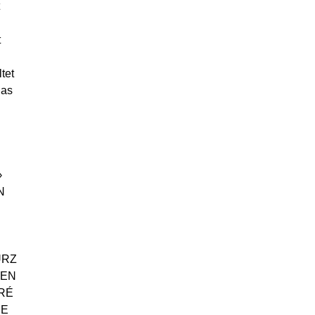
t
tet
das
›
N
URZ
KEN
DRÉ
HE