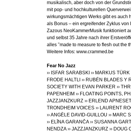
musikalisch, aber doch von der Grundsti
mit pop- und hochkulturellen Querverwe
wirkungsmächtigen Werks gibt es auch hi
als Bonus – ein ergreifender Zyklus von 
Zazous NeoKammerMusik funktioniert auch
und selbst 35 Jahre nach ihrer Erstverö
alles "made to measure to flesh out the 
Weitere Infos:
www.crammed.be
Fear No Jazz
›› ISFAR SARABSKI
›› MARKUS TÜRK
FRODE HALTLI
›› RUBÉN BLADES Y
SOCIETY WITH EVAN PARKER
›› TH
PAPENHEIM
›› FLOATING POINTS,
JAZZJANZKURZ
›› ERLEND APNESET
TRONDHEIM VOICES
›› LAURENT RO
›› ANGÈLE DAVID-GUILLOU
›› MARC
›› ELĪNA GARANČA
›› SUSANNA GAR
NENDZA
›› JAZZJANZKURZ
›› DOUG