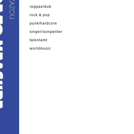
reggae/dub
rock & pop
punk/hardcore
singer/songwriter
talentamt
worldmusic