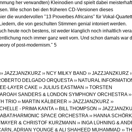
mmung her verwandten) Kleinodien und spielt dabei meisterhaft
isen. Wie schon bei den früheren CD-Versionen dieses
er die wundervollen "13 Proverbes Africains" für Vokal-Quartet
Liedern, die von geschulten Stimmen genial intoniert werden.
 heute noch bestens, ist weder klanglich noch inhaltlich veral
ffentlichung noch immer ganz weit vorn. Und schon damals war 
theory of post-modernism." 5
›› JAZZJANZKURZ
›› NCY MILKY BAND
›› JAZZJANZKURZ
›
 ROBERTO DELGADO ORQUESTA
›› NATURAL INFORMATIO
REE-LAYER CAKE
›› JULIUS EASTMAN
›› TORSTEN
 PHAROAH SANDERS & LONDON SYMPHONY ORCHESTRA
››
H TRIO
›› MARTIN KÄLBERER
›› JAZZJANZKURZ
››
CHELLE - PRIMA KANTA
›› BILL THOMPSON
›› JAZZJANZK
 SABAT/HARMONIC SPACE ORCHESTRA
›› HANNA SCHÖR
TMAYER & CHRISTOF KURZMANN
›› INGA LÜHNING & AN
 CARN, ADRIAN YOUNGE & ALI SHAHEED MUHAMMAD
›› T