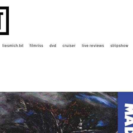
liesmich.txt
filmriss
dvd
cruiser
live reviews
stripshow