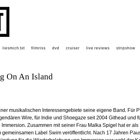
liesmich.txt
filmriss
dvd
cruiser
live reviews
stripshow
ng On An Island
iner musikalischen Interessengebiete seine eigene Band. Für P
egendären Wire, für Indie und Shoegaze seit 2004 Githead und f
Immersion. Zusammen mit seiner Frau Malka Spigel hat er als
m gemeinsamen Label Swim veröffentlicht. Nach 17 Jahren Pau