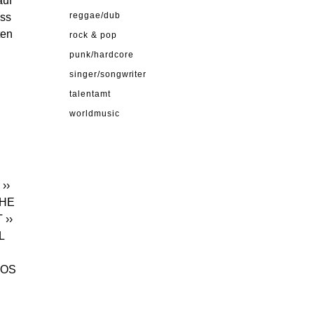
auf
uss
reggae/dub
ten
rock & pop
punk/hardcore
singer/songwriter
talentamt
worldmusic
S
››
THE
T
››
L
OOS