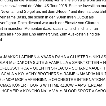
lzündung für die Wiederbelebung von Immersion war wohl der K
esizers während der Wire-US-Tour 2015. So eine Investition m
gen Newman und Spigel an, mit dem „Neuen“ und ihrem altbewähr
einsame Basis, die schon in den 90ern ihren Output als
verfügbar. Doch diesmal war auch der Einsatz von Gitarren
ührt in manchen Momenten dazu, dass man sich nicht nur an
ch an Fripp und Eno erinnert fühlt. Zum Auskosten sind die
 4
›› JAAKKO LAITINEN & VÄÄRÄ RAHA
›› CLUSTER
›› NIKLA
OLAR M
›› DAKOTA SUITE & VAMPILLIA
›› SANKT OTTEN + N
 KOFELGSCHROA
›› QUENTIN SIRJACQ
›› SCHANDMAUL
›› 
›› SCALA & KOLACNY BROTHERS
›› RAIME
›› MAARJA NUU
E
›› MOP MOP
›› AFENGINN
›› ORCHESTRE INTERNATIONA
THOMAS KÖNER
›› BORIS WITH MERZBOW
›› AMSTERDAM
N HOFMEIR
›› KONONO No1
›› V.A.
›› BLOOD SPORT
›› SAR