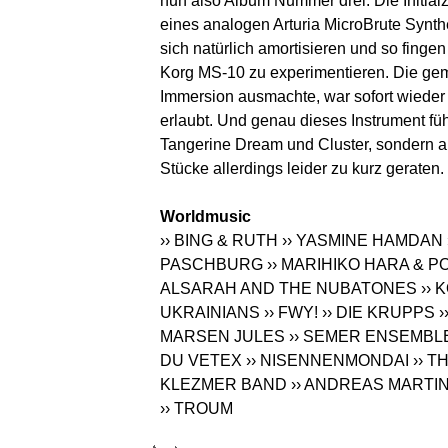
nun also Album Nummer drei. Die Initia
eines analogen Arturia MicroBrute Synth
sich natürlich amortisieren und so fin
Korg MS-10 zu experimentieren. Die gem
Immersion ausmachte, war sofort wieder 
erlaubt. Und genau dieses Instrument f
Tangerine Dream und Cluster, sondern au
Stücke allerdings leider zu kurz geraten.
Worldmusic
›› BING & RUTH
›› YASMINE HAMDAN
PASCHBURG
›› MARIHIKO HARA & P
ALSARAH AND THE NUBATONES
››
UKRAINIANS
›› FWY!
›› DIE KRUPPS
MARSEN JULES
›› SEMER ENSEMBL
DU VETEX
›› NISENNENMONDAI
›› 
KLEZMER BAND
›› ANDREAS MARTI
›› TROUM