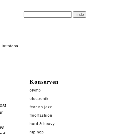
lottofoon
Konserven
olymp
electronik
ost
fear no jazz
ür
floorfashion
hard & heavy
se
hip hop