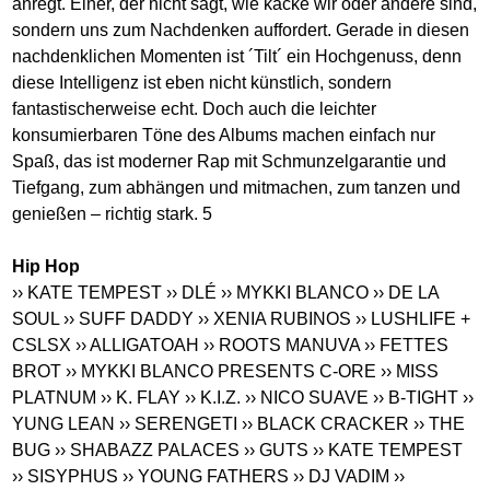
anregt. Einer, der nicht sagt, wie kacke wir oder andere sind,
sondern uns zum Nachdenken auffordert. Gerade in diesen
nachdenklichen Momenten ist ´Tilt´ ein Hochgenuss, denn
diese Intelligenz ist eben nicht künstlich, sondern
fantastischerweise echt. Doch auch die leichter
konsumierbaren Töne des Albums machen einfach nur
Spaß, das ist moderner Rap mit Schmunzelgarantie und
Tiefgang, zum abhängen und mitmachen, zum tanzen und
genießen – richtig stark. 5
Hip Hop
›› KATE TEMPEST
›› DLÉ
›› MYKKI BLANCO
›› DE LA
SOUL
›› SUFF DADDY
›› XENIA RUBINOS
›› LUSHLIFE +
CSLSX
›› ALLIGATOAH
›› ROOTS MANUVA
›› FETTES
BROT
›› MYKKI BLANCO PRESENTS C-ORE
›› MISS
PLATNUM
›› K. FLAY
›› K.I.Z.
›› NICO SUAVE
›› B-TIGHT
››
YUNG LEAN
›› SERENGETI
›› BLACK CRACKER
›› THE
BUG
›› SHABAZZ PALACES
›› GUTS
›› KATE TEMPEST
›› SISYPHUS
›› YOUNG FATHERS
›› DJ VADIM
››