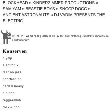
BLOCKHEAD
›› KINDERZIMMER PRODUCTIONS
››
SAMIYAM
›› BEASTIE BOYS
›› SNOOP DOGG
››
ANCIENT ASTRONAUTS
›› DJ VADIM PRESENTS THE
ELECTRIC
©1996-26 WESTZEIT | 2016.11.01 | Autor: Axel Nothen |
› kontakt
› impressum
› datenschutz
Konserven
olymp
electronik
fear no jazz
floorfashion
hard & heavy
hip hop
reggae/dub
rock & pop