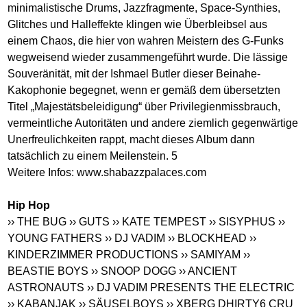
minimalistische Drums, Jazzfragmente, Space-Synthies,
Glitches und Halleffekte klingen wie Überbleibsel aus
einem Chaos, die hier von wahren Meistern des G-Funks
wegweisend wieder zusammengeführt wurde. Die lässige
Souveränität, mit der Ishmael Butler dieser Beinahe-
Kakophonie begegnet, wenn er gemäß dem übersetzten
Titel „Majestätsbeleidigung“ über Privilegienmissbrauch,
vermeintliche Autoritäten und andere ziemlich gegenwärtige
Unerfreulichkeiten rappt, macht dieses Album dann
tatsächlich zu einem Meilenstein. 5
Weitere Infos:
www.shabazzpalaces.com
Hip Hop
›› THE BUG
›› GUTS
›› KATE TEMPEST
›› SISYPHUS
››
YOUNG FATHERS
›› DJ VADIM
›› BLOCKHEAD
››
KINDERZIMMER PRODUCTIONS
›› SAMIYAM
››
BEASTIE BOYS
›› SNOOP DOGG
›› ANCIENT
ASTRONAUTS
›› DJ VADIM PRESENTS THE ELECTRIC
›› KABANJAK
›› SÄUSELBOYS
›› XBERG DHIRTY6 CRU