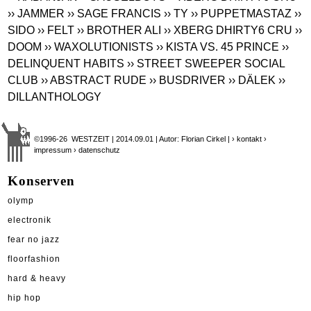
›› JAMMER
›› SAGE FRANCIS
›› TY
›› PUPPETMASTAZ
››
SIDO
›› FELT
›› BROTHER ALI
›› XBERG DHIRTY6 CRU
››
DOOM
›› WAXOLUTIONISTS
›› KISTA VS. 45 PRINCE
››
DELINQUENT HABITS
›› STREET SWEEPER SOCIAL
CLUB
›› ABSTRACT RUDE
›› BUSDRIVER
›› DÄLEK
››
DILLANTHOLOGY
©1996-26 WESTZEIT | 2014.09.01 | Autor: Florian Cirkel |
› kontakt
›
impressum
› datenschutz
Konserven
olymp
electronik
fear no jazz
floorfashion
hard & heavy
hip hop