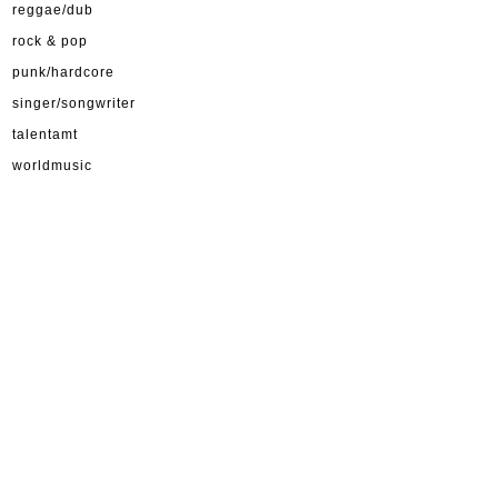
reggae/dub
rock & pop
punk/hardcore
singer/songwriter
talentamt
worldmusic