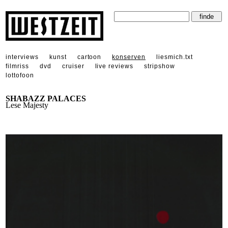
interviews
kunst
cartoon
konserven
liesmich.txt
filmriss
dvd
cruiser
live reviews
stripshow
lottofoon
SHABAZZ PALACES
Lese Majesty