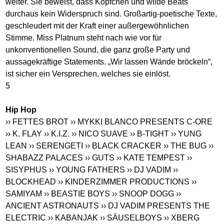
weiter. Sie beweist, dass Köpfchen und wilde Beats
durchaus kein Widerspruch sind. Großartig-poetische Texte,
geschleudert mit der Kraft einer außergewöhnlichen
Stimme. Miss Platnum steht nach wie vor für
unkonventionellen Sound, die ganz große Party und
aussagekräftige Statements. „Wir lassen Wände bröckeln“,
ist sicher ein Versprechen, welches sie einlöst.
5
Hip Hop
›› FETTES BROT
›› MYKKI BLANCO PRESENTS C-ORE
›› K. FLAY
›› K.I.Z.
›› NICO SUAVE
›› B-TIGHT
›› YUNG
LEAN
›› SERENGETI
›› BLACK CRACKER
›› THE BUG
››
SHABAZZ PALACES
›› GUTS
›› KATE TEMPEST
››
SISYPHUS
›› YOUNG FATHERS
›› DJ VADIM
››
BLOCKHEAD
›› KINDERZIMMER PRODUCTIONS
››
SAMIYAM
›› BEASTIE BOYS
›› SNOOP DOGG
››
ANCIENT ASTRONAUTS
›› DJ VADIM PRESENTS THE
ELECTRIC
›› KABANJAK
›› SÄUSELBOYS
›› XBERG