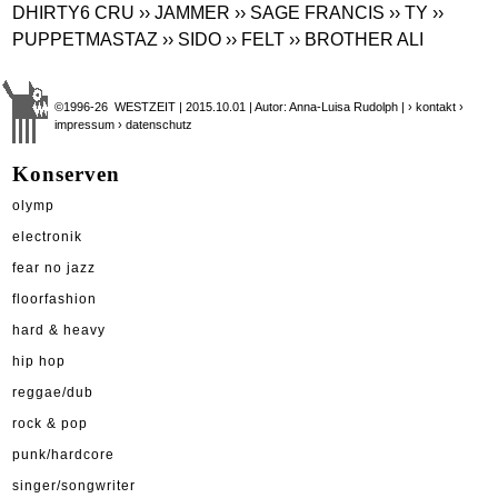
DHIRTY6 CRU
›› JAMMER
›› SAGE FRANCIS
›› TY
››
PUPPETMASTAZ
›› SIDO
›› FELT
›› BROTHER ALI
©1996-26 WESTZEIT | 2015.10.01 | Autor: Anna-Luisa Rudolph |
› kontakt
›
impressum
› datenschutz
Konserven
olymp
electronik
fear no jazz
floorfashion
hard & heavy
hip hop
reggae/dub
rock & pop
punk/hardcore
singer/songwriter