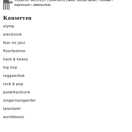
impressum
› datenschutz
Konserven
olymp
electronik
fear no jazz
floorfashion
hard & heavy
hip hop
reggae/dub
rock & pop
punk/hardcore
singer/songwriter
talentamt
worldmusic