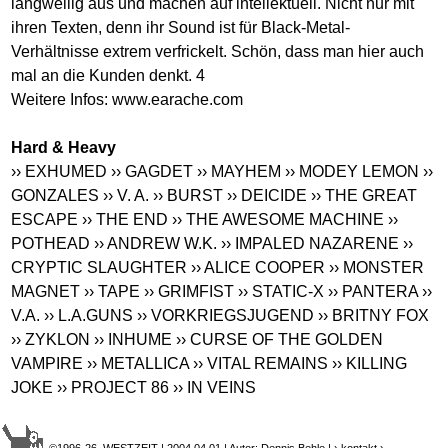
langweilig aus und machen auf intellektuell. Nicht nur mit
ihren Texten, denn ihr Sound ist für Black-Metal-
Verhältnisse extrem verfrickelt. Schön, dass man hier auch
mal an die Kunden denkt. 4
Weitere Infos:
www.earache.com
Hard & Heavy
›› EXHUMED
›› GAGDET
›› MAYHEM
›› MODEY LEMON
››
GONZALES
›› V. A.
›› BURST
›› DEICIDE
›› THE GREAT
ESCAPE
›› THE END
›› THE AWESOME MACHINE
››
POTHEAD
›› ANDREW W.K.
›› IMPALED NAZARENE
››
CRYPTIC SLAUGHTER
›› ALICE COOPER
›› MONSTER
MAGNET
›› TAPE
›› GRIMFIST
›› STATIC-X
›› PANTERA
››
V.A.
›› L.A.GUNS
›› VORKRIEGSJUGEND
›› BRITNY FOX
›› ZYKLON
›› INHUME
›› CURSE OF THE GOLDEN
VAMPIRE
›› METALLICA
›› VITAL REMAINS
›› KILLING
JOKE
›› PROJECT 86
›› IN VEINS
©1996-26 WESTZEIT | 2004.04.01 | Autor: Dennis Behle |
› kontakt
›