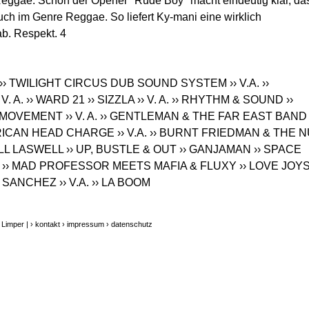
eggae. Schon der Opener "Rude Boy" macht eindeutig klar, da
uch im Genre Reggae. So liefert Ky-mani eine wirklich
b. Respekt. 4
›› TWILIGHT CIRCUS DUB SOUND SYSTEM
›› V.A.
››
 V. A.
›› WARD 21
›› SIZZLA
›› V. A.
›› RHYTHM & SOUND
››
S MOVEMENT
›› V. A.
›› GENTLEMAN & THE FAR EAST BAND
FRICAN HEAD CHARGE
›› V.A.
›› BURNT FRIEDMAN & THE N
BILL LASWELL
›› UP, BUSTLE & OUT
›› GANJAMAN
›› SPACE
›› MAD PROFESSOR MEETS MAFIA & FLUXY
›› LOVE JOY
› SANCHEZ
›› V.A.
›› LA BOOM
 Limper |
› kontakt
› impressum
› datenschutz