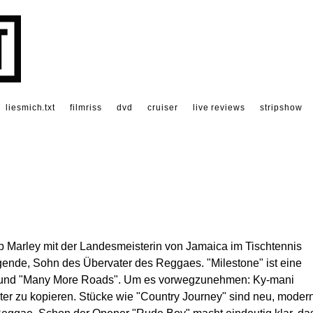
liesmich.txt
filmriss
dvd
cruiser
live reviews
stripshow
Marley mit der Landesmeisterin von Jamaica im Tischtennis
gende, Sohn des Übervater des Reggaes. "Milestone" ist eine
 und "Many More Roads". Um es vorwegzunehmen: Ky-mani
ter zu kopieren. Stücke wie "Country Journey" sind neu, moder