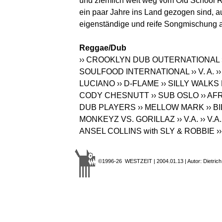
und ziemlich weit weg vom Old School R
ein paar Jahre ins Land gezogen sind, a
eigenständige und reife Songmischung a
Reggae/Dub
›› CROOKLYN DUB OUTERNATIONAL
SOULFOOD INTERNATIONAL
›› V. A.
››
LUCIANO
›› D-FLAME
›› SILLY WALK
CODY CHESNUTT
›› SUB OSLO
›› A
DUB PLAYERS
›› MELLOW MARK
›› 
MONKEYZ VS. GORILLAZ
›› V.A.
›› V.A.
ANSEL COLLINS with SLY & ROBBIE
›
©1996-26 WESTZEIT | 2004.01.13 | Autor: Dietrich