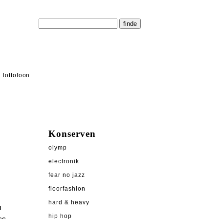
lottofoon
Konserven
olymp
electronik
fear no jazz
floorfashion
hard & heavy
n
hip hop