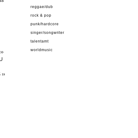
ss
reggae/dub
rock & pop
punk/hardcore
singer/songwriter
talentamt
worldmusic
››
U
S
››